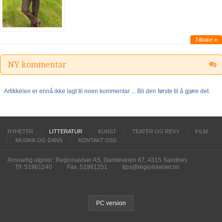
Tilbake »
NY kommentar
Artikkelen er ennå ikke lagt til noen kommentar ... Bli den første til å gjøre det.
NYHETER
LITTERATUR
KUNST
TEATER OG REVY
FILM
MUSIKK OG DANS
KONTAKT OSS
Ansvarlig utgiver: Regionaviser AS, Gamleveien 87, 4315 Sandnes
Tlf. 51961240
Fax. 51961251
tips@regionaviser.no
PC version