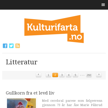
Litteratur
‹
›
1
2
3
4
5
260
Gullkorn fra et levd liv
Med cerebral parese som følgesvenn
gjennom 73 år har Åse Marie Pålsrud