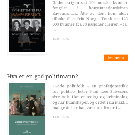
Under krigen satt 104 norske kvinner
fengslet i konsentrasjonsleiren
Ravensbrück. Åtte av dem kom aldri
tilbake til et fritt Norge. Totalt satt 123
000 kvinner fra 30 nasjoner i leiren – ca.
...
15.05.2026
les mer »
Hva er en god politimann?
«Gode politifolk – en profesjonsetikk
for politiet» heter Paul Leer-Salvesens
siste bok. Han er teolog og kriminolog
og har kunnskapen og ordet i sin makt. I
mange år har han vært professor i ...
13.05.2026