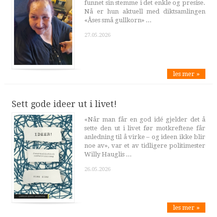
funnet sin stemme i det enkle og presise.
Nå er hun aktuell med diktsamlingen
«Åses små gullkorn» ...
27.05.2026
les mer »
Sett gode ideer ut i livet!
«Når man får en god idé gjelder det å
sette den ut i livet før motkreftene får
anledning til å virke – og ideen ikke blir
noe av», var et av tidligere politimester
Willy Hauglis ...
26.05.2026
les mer »