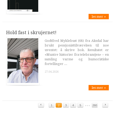
les mer »
Hold fast i skrujernet!
Godtfred Myklebust (68) fra Aksdal har
brukt pensjonisttilværelsen til noe
uventet: å skrive bok. Resultatet er
«Muntre historier fra telebransjen» – en
samling varme og humoristiske
fortellinger ...
27.04.2026
les mer »
‹
›
1
2
3
4
5
260