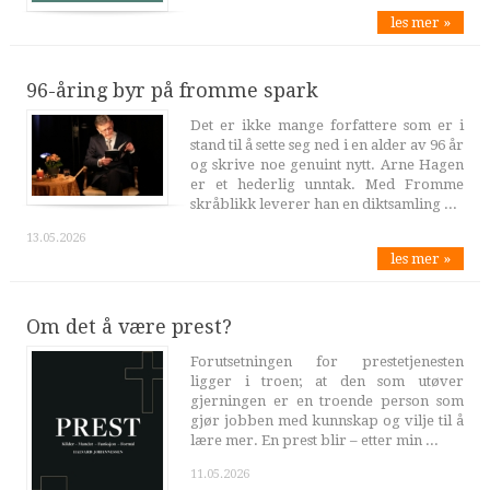
les mer »
96-åring byr på fromme spark
Det er ikke mange forfattere som er i
stand til å sette seg ned i en alder av 96 år
og skrive noe genuint nytt. Arne Hagen
er et hederlig unntak. Med Fromme
skråblikk leverer han en diktsamling ...
13.05.2026
les mer »
Om det å være prest?
Forutsetningen for prestetjenesten
ligger i troen; at den som utøver
gjerningen er en troende person som
gjør jobben med kunnskap og vilje til å
lære mer. En prest blir – etter min ...
11.05.2026