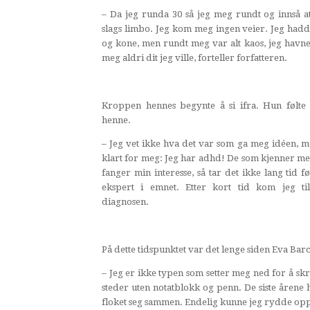
– Da jeg runda 30 så jeg meg rundt og innså a
slags limbo. Jeg kom meg ingen veier. Jeg hadde
og kone, men rundt meg var alt kaos, jeg havne
meg aldri dit jeg ville, forteller forfatteren.
Kroppen hennes begynte å si ifra. Hun følte a
henne.
– Jeg vet ikke hva det var som ga meg idéen, me
klart for meg: Jeg har adhd! De som kjenner meg
fanger min interesse, så tar det ikke lang tid fø
ekspert i emnet. Etter kort tid kom jeg ti
diagnosen.
På dette tidspunktet var det lenge siden Eva Bar
– Jeg er ikke typen som setter meg ned for å sk
steder uten notatblokk og penn. De siste åren
floket seg sammen. Endelig kunne jeg rydde opp