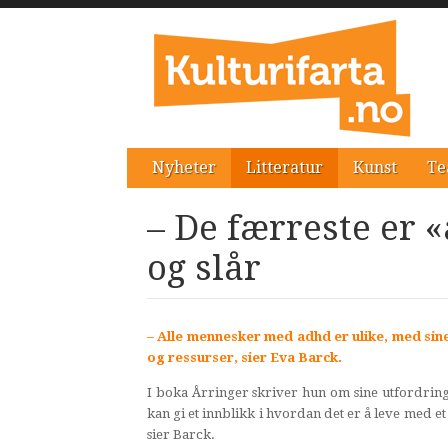
Nyheter
Litteratur
Kunst
Te
– De færreste er 
og slår
– Alle mennesker med adhd er ulike, med sin
og ressurser, sier Eva Barck.
I boka Årringer skriver hun om sine utfordrin
kan gi et innblikk i hvordan det er å leve med e
sier Barck.