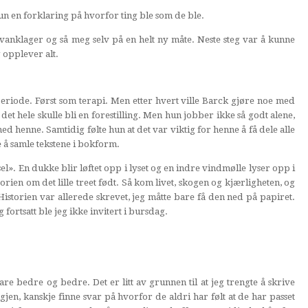
n en forklaring på hvorfor ting ble som de ble.
lvanklager og så meg selv på en helt ny måte. Neste steg var å kunne
 opplever alt.
eriode. Først som terapi. Men etter hvert ville Barck gjøre noe med
t hele skulle bli en forestilling. Men hun jobber ikke så godt alene,
d henne. Samtidig følte hun at det var viktig for henne å få dele alle
 å samle tekstene i bokform.
sel». En dukke blir løftet opp i lyset og en indre vindmølle lyser opp i
rien om det lille treet født. Så kom livet, skogen og kjærligheten, og
Historien var allerede skrevet, jeg måtte bare få den ned på papiret.
og fortsatt ble jeg ikke invitert i bursdag.
 bare bedre og bedre. Det er litt av grunnen til at jeg trengte å skrive
gjen, kanskje finne svar på hvorfor de aldri har følt at de har passet