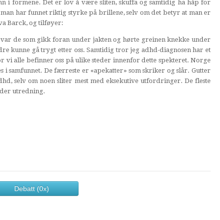
inn i formene. Det er lov å være sliten, skuffa og samtidig ha håp for
 man har funnet riktig styrke på brillene, selv om det betyr at man er
va Barck, og tilføyer:
Vi var de som gikk foran under jakten og hørte greinen knekke under
andre kunne gå trygt etter oss. Samtidig tror jeg adhd-diagnosen har et
r vi alle befinner oss på ulike steder innenfor dette spekteret. Norge
s i samfunnet. De færreste er «apekatter» som skriker og slår. Gutter
dhd, selv om noen sliter mest med eksekutive utfordringer. De fleste
nder utredning.
Debatt (0x)