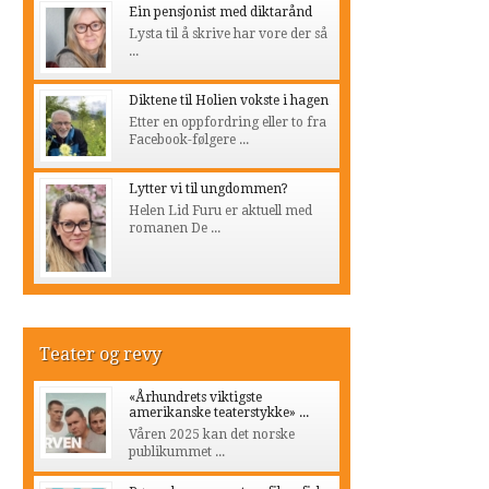
Ein pensjonist med diktarånd
Lysta til å skrive har vore der så
...
Diktene til Holien vokste i hagen
Etter en oppfordring eller to fra
Facebook-følgere ...
Lytter vi til ungdommen?
Helen Lid Furu er aktuell med
romanen De ...
Teater og revy
«Århundrets viktigste
amerikanske teaterstykke» ...
Våren 2025 kan det norske
publikummet ...