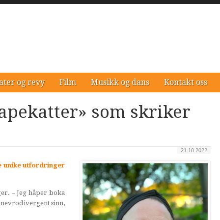
ater og revy
Film
Musikk og dans
Kontakt oss
«apekatter» som skriker
21.10.2022
e unike utfordringer
ger. – Jeg håper boka
t nevrodivergent sinn,