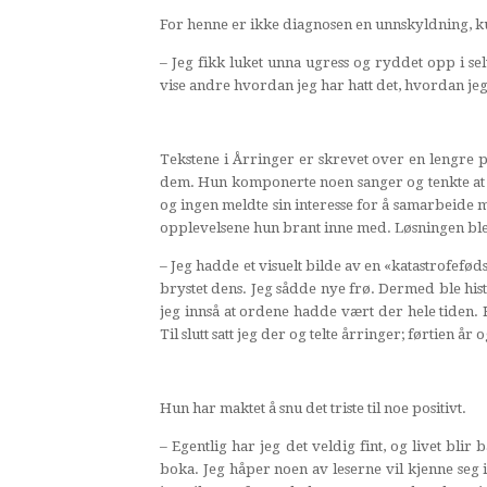
For henne er ikke diagnosen en unnskyldning, ku
– Jeg fikk luket unna ugress og ryddet opp i se
vise andre hvordan jeg har hatt det, hvordan jeg
Tekstene i Årringer er skrevet over en lengre p
dem. Hun komponerte noen sanger og tenkte at de
og ingen meldte sin interesse for å samarbeide me
opplevelsene hun brant inne med. Løsningen ble
– Jeg hadde et visuelt bilde av en «katastrofefød
brystet dens. Jeg sådde nye frø. Dermed ble histo
jeg innså at ordene hadde vært der hele tiden. 
Til slutt satt jeg der og telte årringer; førtien år 
Hun har maktet å snu det triste til noe positivt.
– Egentlig har jeg det veldig fint, og livet blir
boka. Jeg håper noen av leserne vil kjenne seg i