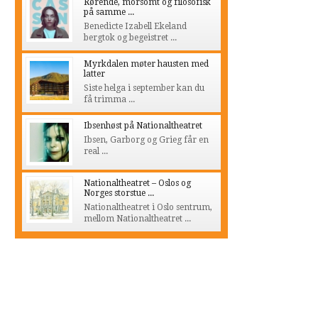
Rørende, morsomt og filosofisk
på samme ...
Benedicte Izabell Ekeland
bergtok og begeistret ...
Myrkdalen møter hausten med
latter
Siste helga i september kan du
få trimma ...
Ibsenhøst på Nationaltheatret
Ibsen, Garborg og Grieg får en
real ...
Nationaltheatret – Oslos og
Norges storstue ...
Nationaltheatret i Oslo sentrum,
mellom Nationaltheatret ...