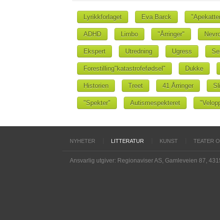
Lyrikkforlaget
Eva Barck
"Apekatte
ADHD
Limbo
"Årringer"
Nevro
Ekspert
Utredning
Ugress
Se
Forestilling"katastrofefødsel"
Dukke
Historien
Treet
41 Årringer
Sl
"Spekter"
Autismespekteret
"Velop
NYHETER
LITTERATUR
KUNST
TEATER 
Ansvarlig utgiver: Regionaviser AS, Gamleveien 87, 43