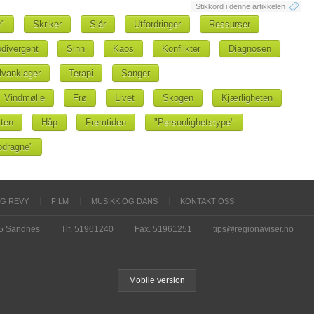
Stikkord i denne artikkelen
r"
Skriker
Slår
Utfordringer
Ressurser
divergent
Sinn
Kaos
Konflikter
Diagnosen
lvanklager
Terapi
Sanger
Vindmølle
Frø
Livet
Skogen
Kjærligheten
iten
Håp
Fremtiden
"Personlighetstype"
pdragne"
OG REVY
FILM
MUSIKK OG DANS
KONTAKT OSS
15 Sandnes
Tlf. 51961240
Fax. 51961251
tips@regionaviser.no
Mobile version