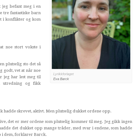
t jeg befant meg i en
 tre fantastiske barn
t i konflikter og kom
t noe stort vokste i
n plutselig sto det så
 godt, vet at når noe
Lyrikkforlaget
r jeg har lest meg til
Eva Barck
l utredning og fikk
ck hadde skrevet, aktivt. Men plutselig dukket ordene opp.
rive, det er mer ordene som plutselig kommer til meg. Jeg gikk ingen
e hadde det dukket opp mange tråder, med svar i endene, som hadde
 i dem, forklarer Barck.