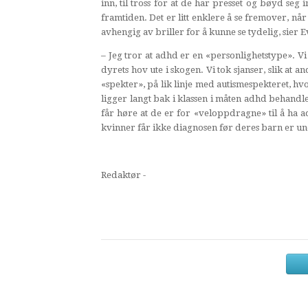
inn, til tross for at de har presset og bøyd seg 
framtiden. Det er litt enklere å se fremover, når
avhengig av briller for å kunne se tydelig, sier E
– Jeg tror at adhd er en «personlighetstype». 
dyrets hov ute i skogen. Vi tok sjanser, slik at 
«spekter», på lik linje med autismespekteret, hvo
ligger langt bak i klassen i måten adhd behandle
får høre at de er for «veloppdragne» til å ha a
kvinner får ikke diagnosen før deres barn er u
Redaktør -