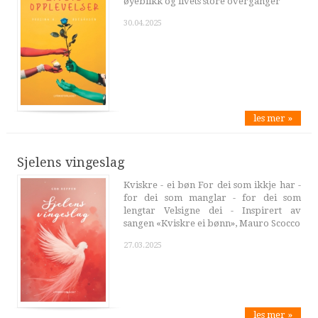
øyeblikk og livets store overganger
30.04.2025
les mer »
Sjelens vingeslag
Kviskre - ei bøn For dei som ikkje har -
for dei som manglar - for dei som
lengtar Velsigne dei - Inspirert av
sangen «Kviskre ei bønn», Mauro Scocco
27.03.2025
les mer »