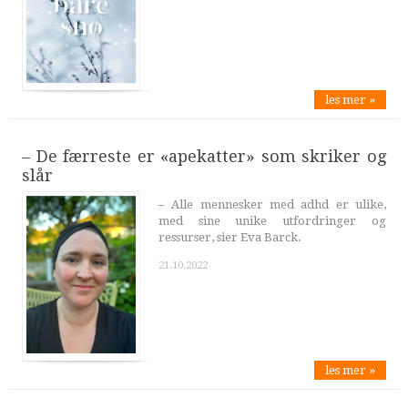
les mer »
– De færreste er «apekatter» som skriker og
slår
– Alle mennesker med adhd er ulike,
med sine unike utfordringer og
ressurser, sier Eva Barck.
21.10.2022
les mer »