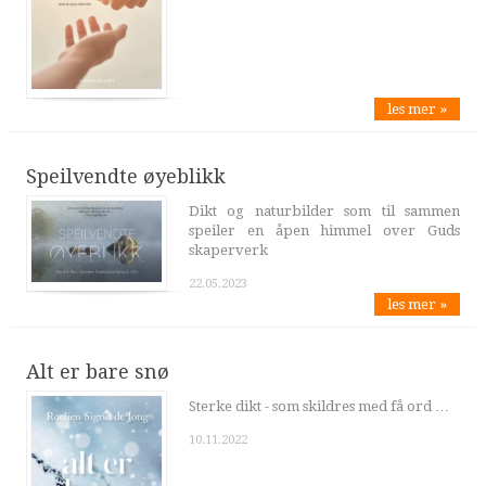
les mer »
Speilvendte øyeblikk
Dikt og naturbilder som til sammen
speiler en åpen himmel over Guds
skaperverk
22.05.2023
les mer »
Alt er bare snø
Sterke dikt - som skildres med få ord …
10.11.2022