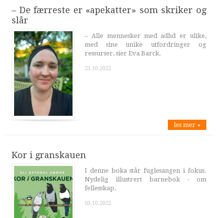
– De færreste er «apekatter» som skriker og
slår
– Alle mennesker med adhd er ulike,
med sine unike utfordringer og
ressurser, sier Eva Barck.
21.10.2022
les mer »
Kor i granskauen
I denne boka står fuglesangen i fokus.
Nydelig illustrert barnebok - om
fellesskap.
03.10.2022