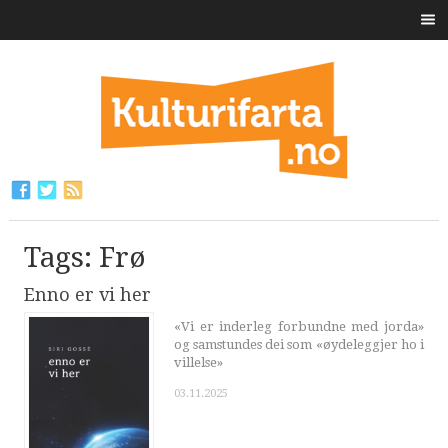
Tags: Frø
Enno er vi her
«Vi er inderleg forbundne med jorda»
og samstundes dei som «øydeleggjer ho i
villelse»
03.11.2025