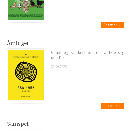
les mer »
Årringer
Vondt og vakkert om det å føle seg
utenfor
29.09.2022
les mer »
Samspel