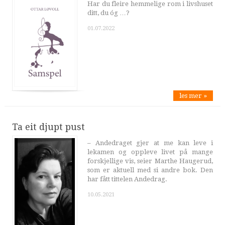
Har du fleire hemmelige rom i livshuset
ditt, du óg …?
01.07.2022
les mer »
Ta eit djupt pust
– Andedraget gjer at me kan leve i
lekamen og oppleve livet på mange
forskjellige vis, seier Marthe Haugerud,
som er aktuell med si andre bok. Den
har fått tittelen Andedrag.
10.05.2021