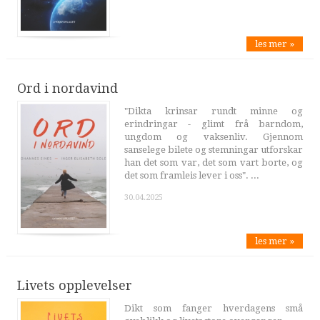
les mer »
Ord i nordavind
"Dikta krinsar rundt minne og
erindringar - glimt frå barndom,
ungdom og vaksenliv. Gjennom
sanselege bilete og stemningar utforskar
han det som var, det som vart borte, og
det som framleis lever i oss". ...
30.04.2025
les mer »
Livets opplevelser
Dikt som fanger hverdagens små