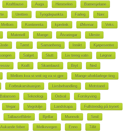
Kraftlause
Auga
Himmelen
Barnesjelane
te
Uretten
Tyngdepunkta
Farleg
Nær
Mellom
Kontinenta
kjærleik
Ørkenar
Veks
Materiell
Mange
Åtvaringar
Uleste
Klode
Tømt
Samanheng
Innikt
Kjøpesenter
songen
Salget
Slutt
Liv treng vatn
Løgnar
ressiv
Kraft
Skamlaust
Bryt
Ned
Mellom kva vi veit og va vi gjer
Mange uforklarlege ting
Forbrukarsituasjon
Livsbehandling
Motstand
Balansen
Teknologi
Ordval
Forskyving
Vegar
Vegskilje
Landskapa
Fullstendig på trynet
TallauseBilete
Bjellar
Munnvik
Smil
Aukande feber
Melkevegen
Enno
Tillit