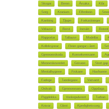
Skogar
Brenn
Årsaka
Klår
Sorg
Kranium
Elfenbein
Smer
Kantring
'Djupe
Forkastninger
Vitlause
Brest
Innsikt
Rotent
Rapportar
Tallause
Modellar
Kolleksjonar
Fleire gangar i året
Se
Gjennomskoda
Konsekvensane
Ag
Menneskeverdet
Grisane
Stort gap
Mentalhygiene
Fiskane
Havfruene
Farlege
Tannlegane
Varsamt
Ordvals
Gjennomnarra
Oppdaga
Piggdekka
Vaskepulveret
Turban
Knivar
Glimt
Kjærlighetssorg