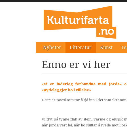
Nyheter
Litteratur
Kunst
Te
Enno er vi her
«Vi er inderleg forbundne med jorda» 
«øydeleggjer ho i villelse»
Dette er poesi som tør å sjå inn i det som skremm
Vi flyt på tynne flak av stein, varme og eksplos
når jorda vert lei, når ho sluttar å svelle mot ljo