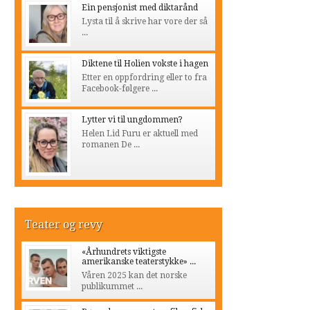
Ein pensjonist med diktarånd
Lysta til å skrive har vore der så
...
Diktene til Holien vokste i hagen
Etter en oppfordring eller to fra
Facebook-følgere ...
Lytter vi til ungdommen?
Helen Lid Furu er aktuell med
romanen De ...
Teater og revy
«Århundrets viktigste
amerikanske teaterstykke» ...
Våren 2025 kan det norske
publikummet ...