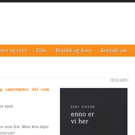
ater og revy
Film
Musikk og dans
Kontakt oss
03.11.2025
og samstundes dei som
er mest
ive som frø. Men kva skjer
skvervet?