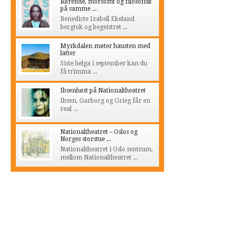
Rørende, morsomt og filosofisk
på samme ...
Benedicte Izabell Ekeland
bergtok og begeistret ...
Myrkdalen møter hausten med
latter
Siste helga i september kan du
få trimma ...
Ibsenhøst på Nationaltheatret
Ibsen, Garborg og Grieg får en
real ...
Nationaltheatret – Oslos og
Norges storstue ...
Nationaltheatret i Oslo sentrum,
mellom Nationaltheatret ...