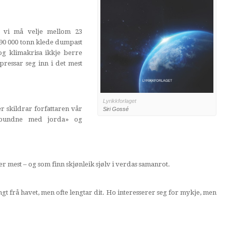
r vi må velje mellom 23
r 90 000 tonn klede dumpast
 og klimakrisa ikkje berre
pressar seg inn i det mest
Lyrikkforlaget
r skildrar forfattaren vår
Siri Gossé
orbundne med jorda» og
er mest – og som finn skjønleik sjølv i verdas samanrot.
gt frå havet, men ofte lengtar dit. Ho interesserer seg for mykje, men