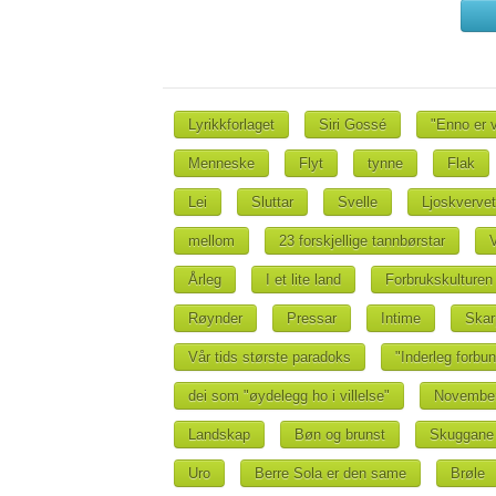
Lyrikkforlaget
Siri Gossé
"Enno er v
Menneske
Flyt
tynne
Flak
Lei
Sluttar
Svelle
Ljoskvervet
mellom
23 forskjellige tannbørstar
Årleg
I et lite land
Forbrukskulturen
Røynder
Pressar
Intime
Skar
Vår tids største paradoks
"Inderleg forbu
dei som "øydelegg ho i villelse"
Novembe
Landskap
Bøn og brunst
Skuggane
Uro
Berre Sola er den same
Brøle