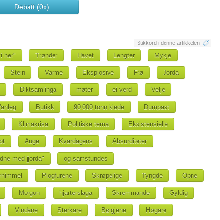
Debatt (0x)
Stikkord i denne artikkelen
i her"
Trønder
Havet
Lengter
Mykje
Stein
Varme
Eksplosive
Frø
Jorda
Diktsamlinga
møter
ei verd
Velje
Vanleg
Butikk
90 000 tonn klede
Dumpast
Klimakrisa
Politiske tema
Eksistensielle
pt
Auge
Kvardagens
Absurditeter
ndne med jjorda"
og samstundes
rhimmel
Plogfurene
Skrøpelige
Tyngde
Opne
Morgon
hjarterslaga
Skremmande
Gyldig
Vindane
Sterkare
Bølgjene
Høgare