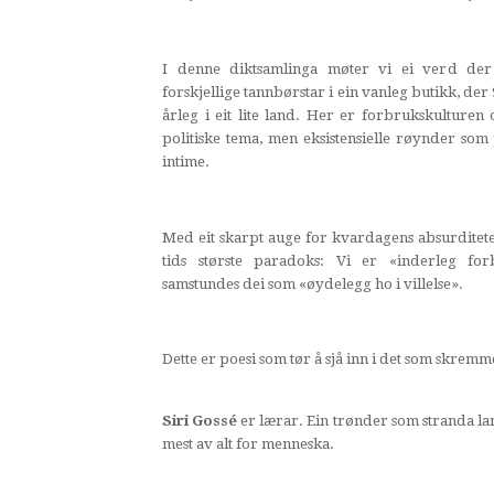
I denne diktsamlinga møter vi ei verd de
forskjellige tannbørstar i ein vanleg butikk, de
årleg i eit lite land. Her er forbrukskulturen
politiske tema, men eksistensielle røynder som 
intime.
Med eit skarpt auge for kvardagens absurditete
tids største paradoks: Vi er «inderleg f
samstundes dei som «øydelegg ho i villelse».
Dette er poesi som tør å sjå inn i det som skremm
Siri Gossé
er lærar. Ein trønder som stranda lan
mest av alt for menneska.