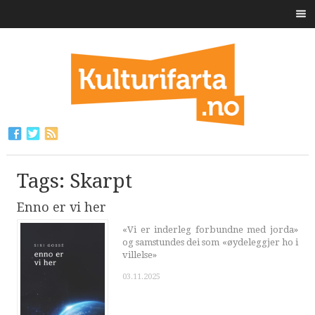
Tags: Skarpt
Enno er vi her
«Vi er inderleg forbundne med jorda»
og samstundes dei som «øydeleggjer ho i
villelse»
03.11.2025