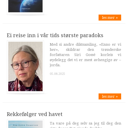
les mer »
Ei reise inn i vår tids største paradoks
Med si andre diktsamling, «Enno er vi
her», skildrar den trønderske
forfattaren Siri Gossé korleis vi
øydelegg det vi er mest avhengige av –
jorda.
05.08.2025
les mer »
Rekkefølger ved havet
Ta vare på deg selv sa jeg til deg den