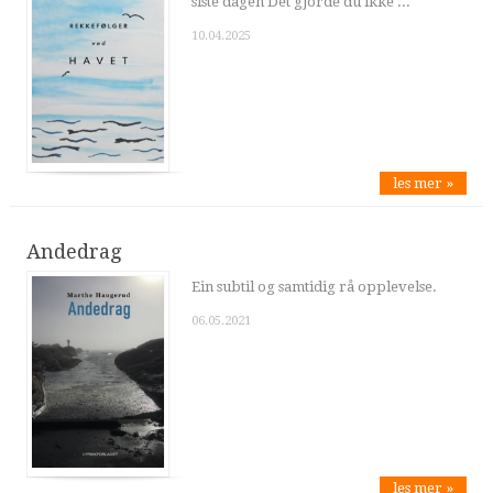
siste dagen Det gjorde du ikke ...
10.04.2025
les mer »
Andedrag
Ein subtil og samtidig rå opplevelse.
06.05.2021
les mer »