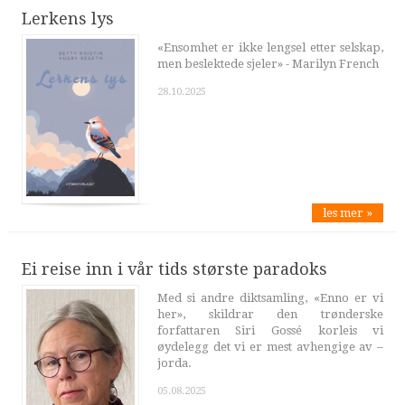
Lerkens lys
«Ensomhet er ikke lengsel etter selskap,
men beslektede sjeler» - Marilyn French
28.10.2025
les mer »
Ei reise inn i vår tids største paradoks
Med si andre diktsamling, «Enno er vi
her», skildrar den trønderske
forfattaren Siri Gossé korleis vi
øydelegg det vi er mest avhengige av –
jorda.
05.08.2025