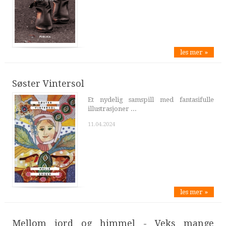
les mer »
Søster Vintersol
Et nydelig samspill med fantasifulle
illustrasjoner ...
11.04.2024
les mer »
Mellom jord og himmel - Veks mange