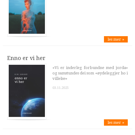
les mer »
Enno er vi her
«Vi er inderleg forbundne med jorda»
og samstundes dei som «øydeleggjer ho i
villelse»
03.11.2025
les mer »