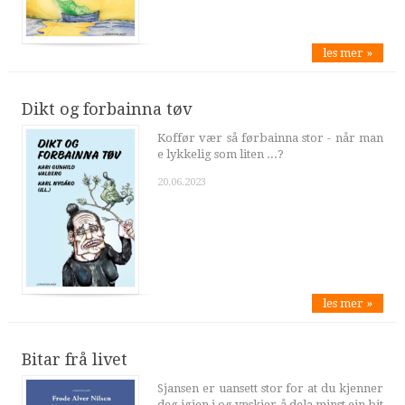
les mer »
Dikt og forbainna tøv
Koffør vær så førbainna stor - når man
e lykkelig som liten ...?
20.06.2023
les mer »
Bitar frå livet
Sjansen er uansett stor for at du kjenner
deg igjen i og ynskjer å dela minst ein bit