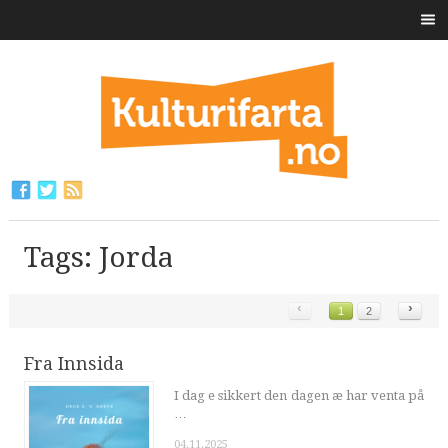
Tags: Jorda
‹
›
1
2
Fra Innsida
I dag e sikkert den dagen æ har venta på
…
04.11.2025