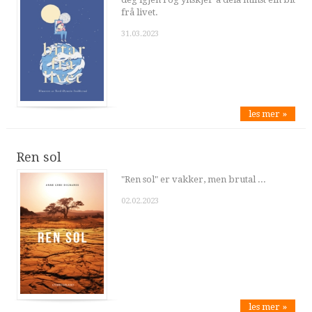
frå livet.
31.03.2023
les mer »
Ren sol
"Ren sol" er vakker, men brutal ...
02.02.2023
les mer »