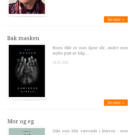
les mer »
Bak masken
Noen dikt er som åpne sår, andre som
myke pust av håp …
28.05.2025
les mer »
Mor og eg
Dikt som blir værende i leseren - som