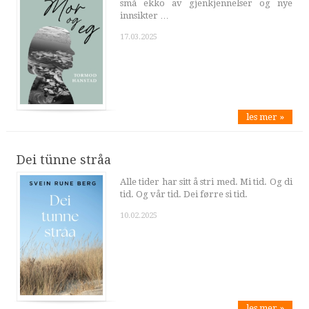
små ekko av gjenkjennelser og nye
innsikter …
17.03.2025
les mer »
Dei tünne stråa
Alle tider har sitt å stri med. Mi tid. Og di
tid. Og vår tid. Dei førre si tid.
10.02.2025
les mer »