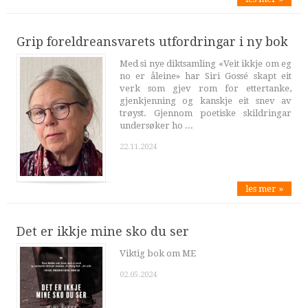
Grip foreldreansvarets utfordringar i ny bok
Med si nye diktsamling «Veit ikkje om eg
no er åleine» har Siri Gossé skapt eit
verk som gjev rom for ettertanke,
gjenkjenning og kanskje eit snev av
trøyst. Gjennom poetiske skildringar
undersøker ho ...
22.11.2024
les mer »
Det er ikkje mine sko du ser
Viktig bok om ME
02.05.2024