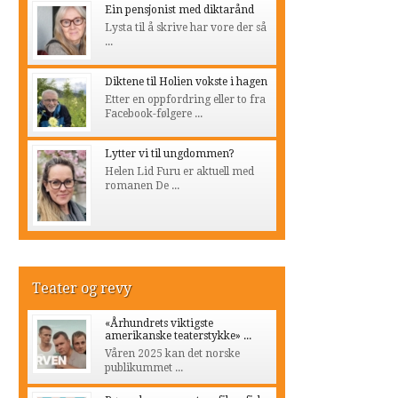
Ein pensjonist med diktarånd
Lysta til å skrive har vore der så
...
Diktene til Holien vokste i hagen
Etter en oppfordring eller to fra
Facebook-følgere ...
Lytter vi til ungdommen?
Helen Lid Furu er aktuell med
romanen De ...
Teater og revy
«Århundrets viktigste
amerikanske teaterstykke» ...
Våren 2025 kan det norske
publikummet ...