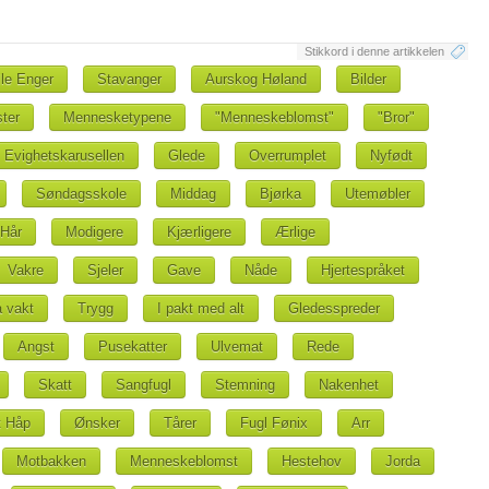
Stikkord i denne artikkelen
lle Enger
Stavanger
Aurskog Høland
Bilder
ster
Mennesketypene
"Menneskeblomst"
"Bror"
Evighetskarusellen
Glede
Overrumplet
Nyfødt
Søndagsskole
Middag
Bjørka
Utemøbler
Hår
Modigere
Kjærligere
Ærlige
Vakre
Sjeler
Gave
Nåde
Hjertespråket
 vakt
Trygg
I pakt med alt
Gledesspreder
Angst
Pusekatter
Ulvemat
Rede
Skatt
Sangfugl
Stemning
Nakenhet
 Håp
Ønsker
Tårer
Fugl Fønix
Arr
Motbakken
Menneskeblomst
Hestehov
Jorda