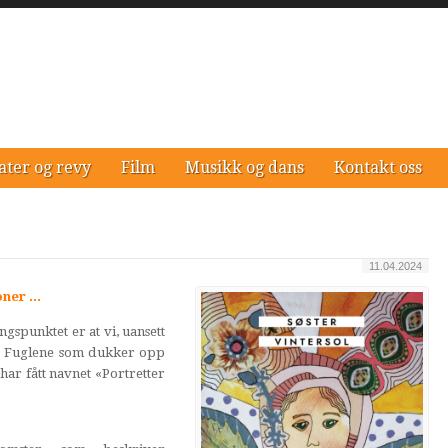
ater og revy
Film
Musikk og dans
Kontakt oss
11.04.2024
ner ...
spunktet er at vi, uansett
e. Fuglene som dukker opp
har fått navnet «Portretter