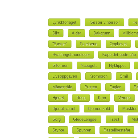
Lyrikkforlaget
"Søster vintersol"
He
Dikt
Alder
Bakgrunn
Villblom
"Søster"
Følelsene
Opphavet
Hvalfangstmonologer
Kapp det gode håp
STormen
Nabogutt
Nyklippet
Livsoppgaven
Kromoson
Smil
Månestråle
Pusten
Fuglen
På
Hjertet
Rosa
Kinn
Verden
Hjertet varmt
Hjernen kald
Muskler
Sorg
GledeLengsel
Trøst
Mot
Styrke
Spurven
Pastellbestefar