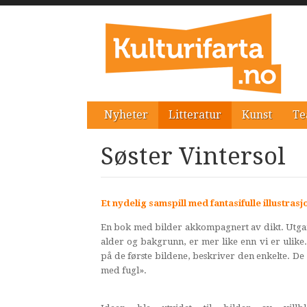
Nyheter
Litteratur
Kunst
Te
Søster Vintersol
Et nydelig samspill med fantasifulle illustrasjo
En bok med bilder akkompagnert av dikt. Utgang
alder og bakgrunn, er mer like enn vi er ulik
på de første bildene, beskriver den enkelte. De 
med fugl».