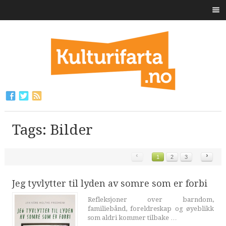
Tags: Bilder
‹
›
1
2
3
Jeg tyvlytter til lyden av somre som er forbi
Refleksjoner over barndom,
familiebånd, foreldreskap og øyeblikk
som aldri kommer tilbake …