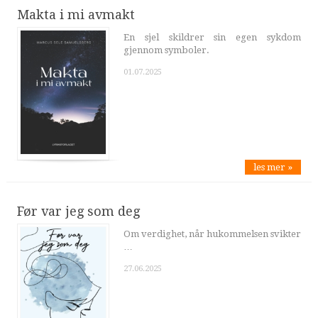
Makta i mi avmakt
En sjel skildrer sin egen sykdom
gjennom symboler.
01.07.2025
les mer »
Før var jeg som deg
Om verdighet, når hukommelsen svikter
…
27.06.2025