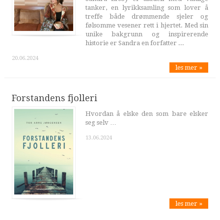
tanker, en lyrikksamling som lover å
treffe både drømmende sjeler og
følsomme vesener rett i hjertet. Med sin
unike bakgrunn og inspirerende
historie er Sandra en forfatter ...
20.06.2024
les mer »
Forstandens fjolleri
Hvordan å elske den som bare elsker
seg selv …
13.06.2024
les mer »