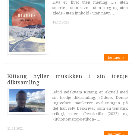
Hva er livet uten mening …? uten
smerte - uten savn - uten sorg og uten
glede - uten innhold - uten navn …
18.12.2024
les mer »
Kittang hyller musikken i sin tredje
diktsamling
Bård Reiakvam Kittang er aktuell med
sin tredje diktsamling, «Oder». Denne
utgivelsen markerer avslutningen på
det han selv beskriver som en tematisk
trilogi, etter «Pestskrift» (2022) og
«iPhonomatopoetikon» ...
21.11.2024
les mer »