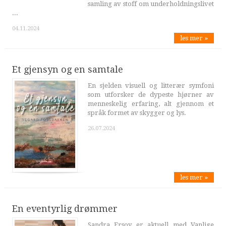
samling av stoff om underholdningslivet
...
04.11.2024
les mer »
Et gjensyn og en samtale
En sjelden visuell og litterær symfoni
som utforsker de dypeste hjørner av
menneskelig erfaring, alt gjennom et
språk formet av skygger og lys.
26.07.2024
les mer »
En eventyrlig drømmer
Sandra Ersoy er aktuell med Vanlige