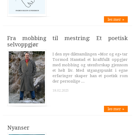
les mer »
Fra mobbing til mestring: Et poetisk
selvoppgjør
I den nye diktsamlingen «Mor og eg» tar
Tormod Hanstad et kraftfullt oppgjør
med mobbing og utenforskap gjennom
et helt liv. Med utgangspunkt i egne
erfaringer skaper han et poetisk rom
der personlige ...
18.02.2025
les mer »
Nyanser