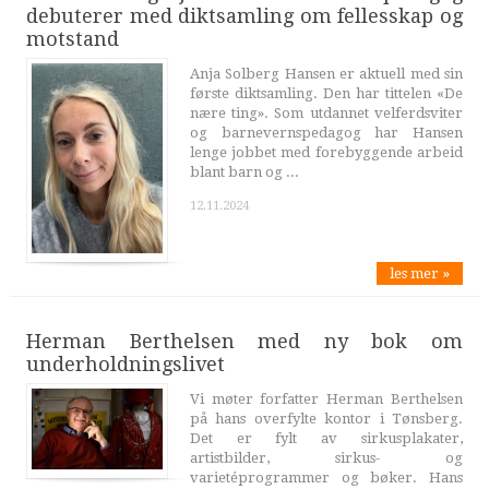
debuterer med diktsamling om fellesskap og
motstand
Anja Solberg Hansen er aktuell med sin
første diktsamling. Den har tittelen «De
nære ting». Som utdannet velferdsviter
og barnevernspedagog har Hansen
lenge jobbet med forebyggende arbeid
blant barn og ...
12.11.2024
les mer »
Herman Berthelsen med ny bok om
underholdningslivet
Vi møter forfatter Herman Berthelsen
på hans overfylte kontor i Tønsberg.
Det er fylt av sirkusplakater,
artistbilder, sirkus- og
varietéprogrammer og bøker. Hans