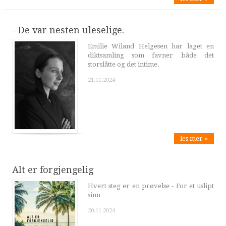
- De var nesten uleselige.
Emilie Wiland Helgesen har laget en
diktsamling som favner både det
storslåtte og det intime.
21.11.2024
les mer »
Alt er forgjengelig
Hvert steg er en prøvelse - For et uslipt
sinn
20.11.2024