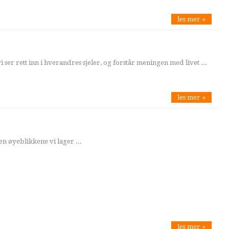
les mer »
 ser rett inn i hverandres sjeler, og forstår meningen med livet ...
les mer »
n øyeblikkene vi lager ...
les mer »