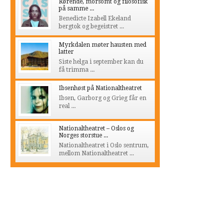
Rørende, morsomt og filosofisk
på samme ...
Benedicte Izabell Ekeland
bergtok og begeistret ...
Myrkdalen møter hausten med
latter
Siste helga i september kan du
få trimma ...
Ibsenhøst på Nationaltheatret
Ibsen, Garborg og Grieg får en
real ...
Nationaltheatret – Oslos og
Norges storstue ...
Nationaltheatret i Oslo sentrum,
mellom Nationaltheatret ...