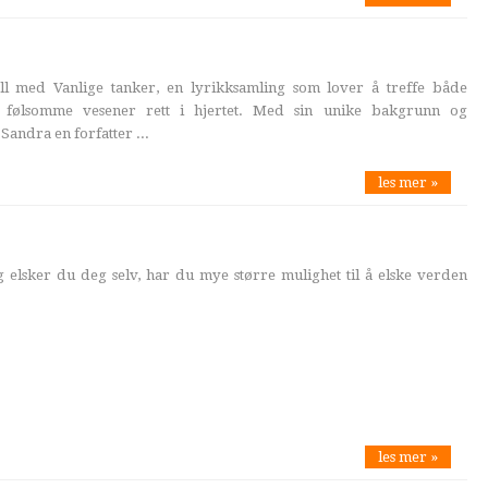
ll med Vanlige tanker, en lyrikksamling som lover å treffe både
følsomme vesener rett i hjertet. Med sin unike bakgrunn og
Sandra en forfatter ...
les mer »
g elsker du deg selv, har du mye større mulighet til å elske verden
les mer »