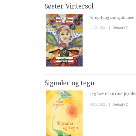
Søster Vintersol
Et nydelig samspill med fa
11.04.2024
|
Debatt (0)
Signaler og tegn
Jeg ber til en Gud jeg i
09.02.2024
|
Debatt (0)