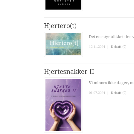
Hjertero(t)
Det ene øyeblikket der vi
12.11.2024
|
Debatt (0)
Hjertesnakker II
Vi minnes ikke dager, me
01.07.2024
|
Debatt (0)