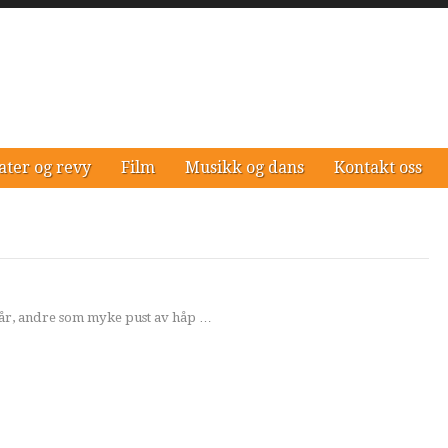
ater og revy
Film
Musikk og dans
Kontakt oss
sår, andre som myke pust av håp …