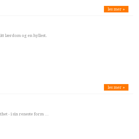
les mer »
litt lærdom og en hyllest.
les mer »
lthet - i sin reneste form …