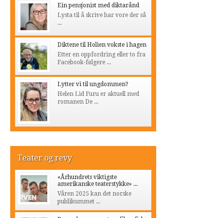
Ein pensjonist med diktarånd
Lysta til å skrive har vore der så
...
Diktene til Holien vokste i hagen
Etter en oppfordring eller to fra
Facebook-følgere ...
Lytter vi til ungdommen?
Helen Lid Furu er aktuell med
romanen De ...
Teater og revy
«Århundrets viktigste
amerikanske teaterstykke» ...
Våren 2025 kan det norske
publikummet ...