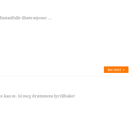
ntasifulle illustrasjoner ...
les mer »
kke kan se. Gi meg drømmens lys tilbake!