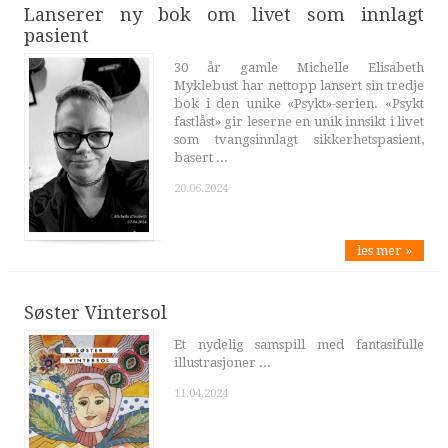
Lanserer ny bok om livet som innlagt
pasient
30 år gamle Michelle Elisabeth
Myklebust har nettopp lansert sin tredje
bok i den unike «Psykt»-serien. «Psykt
fastlåst» gir leserne en unik innsikt i livet
som tvangsinnlagt sikkerhetspasient,
basert ...
20.06.2024
les mer »
Søster Vintersol
Et nydelig samspill med fantasifulle
illustrasjoner ...
11.04.2024