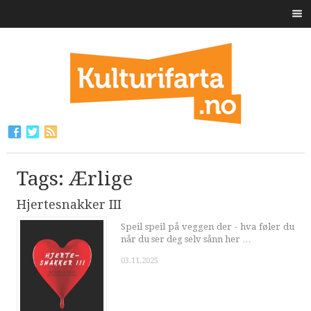
Tags: Ærlige
Hjertesnakker III
Speil speil på veggen der - hva føler du
når du ser deg selv sånn her …
03.11.2025