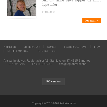
Dikt om altfor høye topper og altfor
dype daler …
17.03.2022
les mer »
NYHETER
LITTERATUR
KUNST
TEATER OG REVY
FILM
MUSIKK OG DANS
KONTAKT OSS
Ansvarlig utgiver: Regionaviser AS, Gamleveien 87, 4315 Sandnes
Tlf. 51961240
Fax. 51961251
tips@regionaviser.no
PC version
Copyright © 2013-2026 Kulturifarta.no