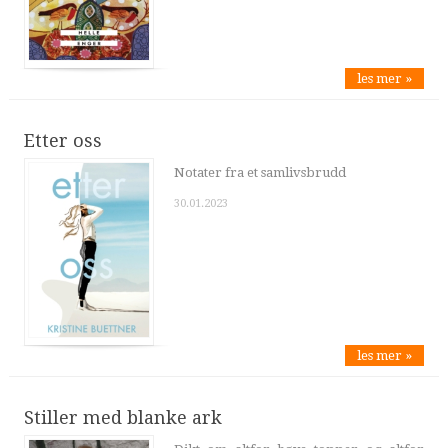
les mer »
Etter oss
Notater fra et samlivsbrudd
30.01.2023
les mer »
Stiller med blanke ark