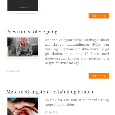
les mer »
Poesi om skolevegring
Jeanette Ødegaard fra Aurskog-Høland
har skrevet diktsamlingen «Håp» om
barn og ungdom som ikke klarer å gå
på skolen. Som mor til barn med
skolevegring, bruker hun poesien til å
belyse en krise mange ...
25.07.2025
les mer »
Møte med angsten - ei hånd og holde i
En bok for alle som søker forståelse og
støtte i mørke tider.
15.10.2024