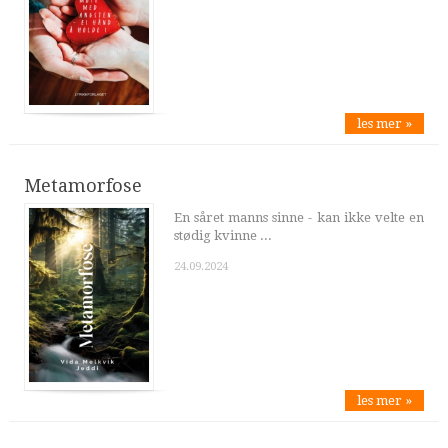
les mer »
Metamorfose
En såret manns sinne - kan ikke velte en
stødig kvinne ...
24.09.2024
les mer »