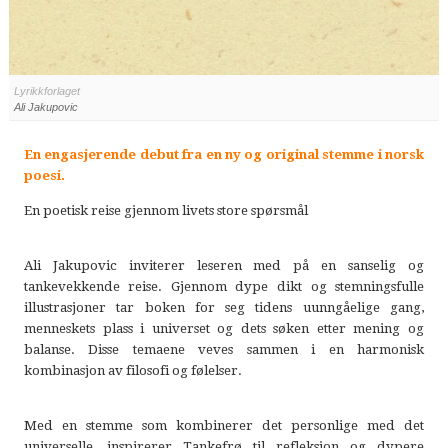
Lyrikkforlaget
Ali Jakupovic
En engasjerende debut fra en ny og original stemme i norsk
poesi.
En poetisk reise gjennom livets store spørsmål
Ali Jakupovic inviterer leseren med på en sanselig og
tankevekkende reise. Gjennom dype dikt og stemningsfulle
illustrasjoner tar boken for seg tidens uunngåelige gang,
menneskets plass i universet og dets søken etter mening og
balanse. Disse temaene veves sammen i en harmonisk
kombinasjon av filosofi og følelser.
Med en stemme som kombinerer det personlige med det
universelle, inspirerer Tankefrø til refleksjon og dypere