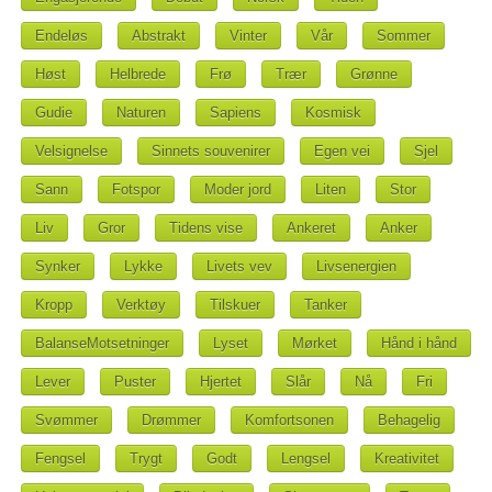
Endeløs
Abstrakt
Vinter
Vår
Sommer
Høst
Helbrede
Frø
Trær
Grønne
Gudie
Naturen
Sapiens
Kosmisk
Velsignelse
Sinnets souvenirer
Egen vei
Sjel
Sann
Fotspor
Moder jord
Liten
Stor
Liv
Gror
Tidens vise
Ankeret
Anker
Synker
Lykke
Livets vev
Livsenergien
Kropp
Verktøy
Tilskuer
Tanker
BalanseMotsetninger
Lyset
Mørket
Hånd i hånd
Lever
Puster
Hjertet
Slår
Nå
Fri
Svømmer
Drømmer
Komfortsonen
Behagelig
Fengsel
Trygt
Godt
Lengsel
Kreativitet