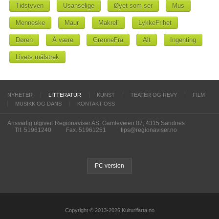
Tidstyven
Usanselige
Øyet som ser
Mus
Menneske
Maur
Makrell
LykkeFrihet
Døren
Å være
GrønneFrå
Alt
Ingenting
Livets målstrek
NYHETER
LITTERATUR
KUNST
TEATER OG REVY
FILM
MUSIKK OG DANS
KONTAKT OSS
Ansvarlig utgiver: Regionaviser AS, Gamleveien 87, 4315 Sandnes
Tlf. 51961240
Fax. 51961251
tips@regionaviser.no
PC version
Copyright © 2013-2026 Kulturifarta.no