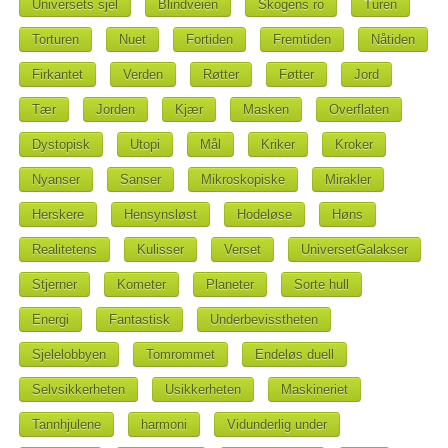
Universets sjel
Blindveien
Skogens ro
Turen
Torturen
Nuet
Fortiden
Fremtiden
Nåtiden
Firkantet
Verden
Røtter
Føtter
Jord
Tær
Jorden
Kjær
Masken
Overflaten
Dystopisk
Utopi
Mål
Kriker
Kroker
Nyanser
Sanser
Mikroskopiske
Mirakler
Herskere
Hensynsløst
Hodeløse
Høns
Realitetens
Kulisser
Verset
UniversetGalakser
Stjerner
Kometer
Planeter
Sorte hull
Energi
Fantastisk
Underbevisstheten
Sjelelobbyen
Tomrommet
Endeløs duell
Selvsikkerheten
Usikkerheten
Maskineriet
Tannhjulene
harmoni
Vidunderlig under