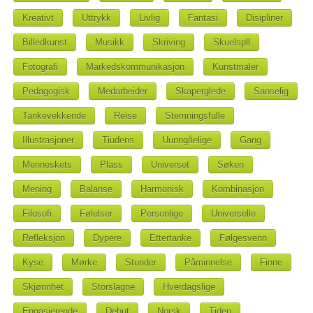
Kreativt
Uttrykk
Livlig
Fantasi
Disipliner
Billedkunst
Musikk
Skriving
Skuelspll
Fotografi
Markedskommunikasjon
Kunstmaler
Pedagogisk
Medarbeider
Skaperglede
Sanselig
Tankevekkende
Reise
Stemningsfulle
Illustrasjoner
Tiudens
Uunngåelige
Gang
Menneskets
Plass
Universet
Søken
Mening
Balanse
Harmonisk
Kombinasjon
Filosofi
Følelser
Personlige
Universelle
Refleksjon
Dypere
Ettertanke
Følgesvenn
Kyse
Mørke
Stunder
Påminnelse
Finne
Skjønnhet
Storslagne
Hverdagslige
Engasjerende
Debut
Norsk
Tiden