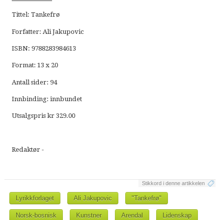
Tittel: Tankefrø
Forfatter: Ali Jakupovic
ISBN: 9788283984613
Format: 13 x 20
Antall sider: 94
Innbinding: innbundet
Utsalgspris kr 329.00
Redaktør -
Stikkord i denne artikkelen
Lyrikkforlaget
Ali Jakupovic
"Tankefrø"
Norsk-bosnisk
Kunstner
Arendal
Lidenskap