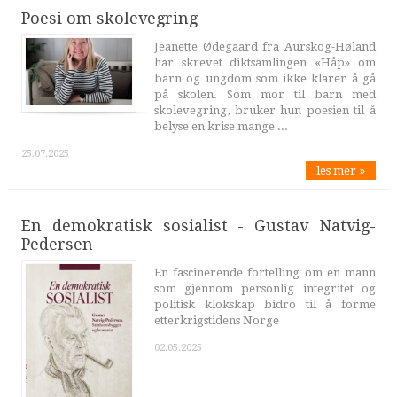
Poesi om skolevegring
Jeanette Ødegaard fra Aurskog-Høland
har skrevet diktsamlingen «Håp» om
barn og ungdom som ikke klarer å gå
på skolen. Som mor til barn med
skolevegring, bruker hun poesien til å
belyse en krise mange ...
25.07.2025
les mer »
En demokratisk sosialist - Gustav Natvig-
Pedersen
En fascinerende fortelling om en mann
som gjennom personlig integritet og
politisk klokskap bidro til å forme
etterkrigstidens Norge
02.05.2025