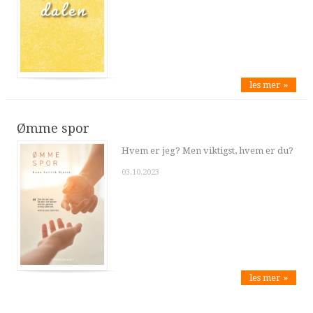
les mer »
Ømme spor
Hvem er jeg? Men viktigst, hvem er du?
03.10.2023
les mer »