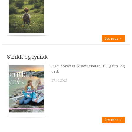
les mer »
Strikk og lyrikk
Her forenes kjærligheten til garn og
ord.
27.10.2025
les mer »