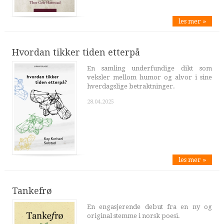
les mer »
Hvordan tikker tiden etterpå
En samling underfundige dikt som
veksler mellom humor og alvor i sine
hverdagslige betraktninger.
28.04.2025
les mer »
Tankefrø
En engasjerende debut fra en ny og
original stemme i norsk poesi.