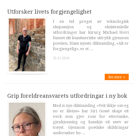
Utforsker livets forgjengelighet
I en tid preget av teknologisk
ekspansjon og eksistensielle
utfordringer har kirurg Michael Hovi
funnet sitt kunstneriske uttrykk gjennom
poesien. Hans nyeste diktsamling, «Alt er
forgjengelig», er et ...
25.11.2024
les mer »
Grip foreldreansvarets utfordringar i ny bok
Med si nye diktsamling «Veit ikkje om eg
no er åleine» har Siri Gossé skapt eit
verk som gjev rom for ettertanke,
gjenkjenning og kanskje eit snev av
trøyst. Gjennom poetiske skildringar
undersøker ho ...