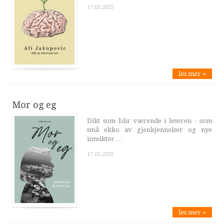
17.03.2025
les mer »
Mor og eg
Dikt som blir værende i leseren - som
små ekko av gjenkjennelser og nye
innsikter …
17.03.2025
les mer »