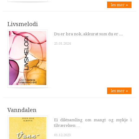
les mer »
Livsmelodi
Du er bra nok, akkurat som du er ...
25.01.2024
les mer »
Vanndalen
Ei diktsamling om mangt og mykje i
tilværelsen …
01.12.2023