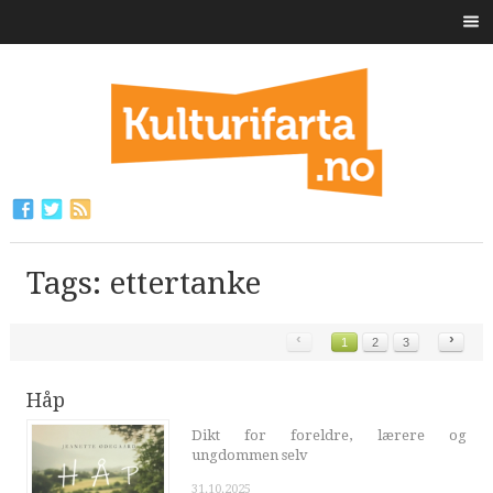
Tags: ettertanke
‹
›
1
2
3
Håp
Dikt for foreldre, lærere og
ungdommen selv
31.10.2025