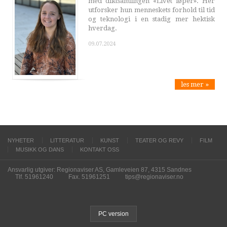
med diktsamlingen «Livet løper». Her
utforsker hun menneskets forhold til tid
og teknologi i en stadig mer hektisk
hverdag.
09.07.2024
les mer »
NYHETER
LITTERATUR
KUNST
TEATER OG REVY
FILM
MUSIKK OG DANS
KONTAKT OSS
Ansvarlig utgiver: Regionaviser AS, Gamleveien 87, 4315 Sandnes
Tlf. 51961240
Fax. 51961251
tips@regionaviser.no
PC version