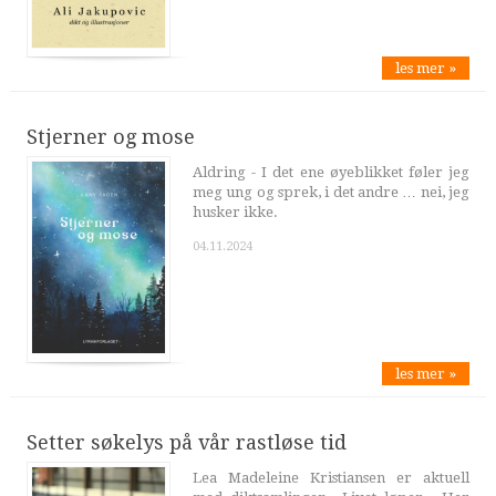
les mer »
Stjerner og mose
Aldring - I det ene øyeblikket føler jeg
meg ung og sprek, i det andre … nei, jeg
husker ikke.
04.11.2024
les mer »
Setter søkelys på vår rastløse tid
Lea Madeleine Kristiansen er aktuell