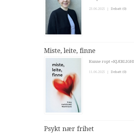
23.06.2025
|
Debatt (0)
Miste, leite, finne
Kunne ropt «KJÆRLIG
11.06.2025
|
Debatt (0)
Psykt nær frihet