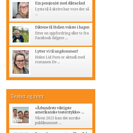
Ein pensjonist med diktarånd
Lysta til å skrive har vore der så
...
Diktene til Holien vokste i hagen
Etter en oppfordring eller to fra
Facebook-følgere ...
Lytter vi til ungdommen?
Helen Lid Furu er aktuell med
romanen De ...
Teater og revy
«Århundrets viktigste
amerikanske teaterstykke» ...
Våren 2025 kan det norske
publikummet ...