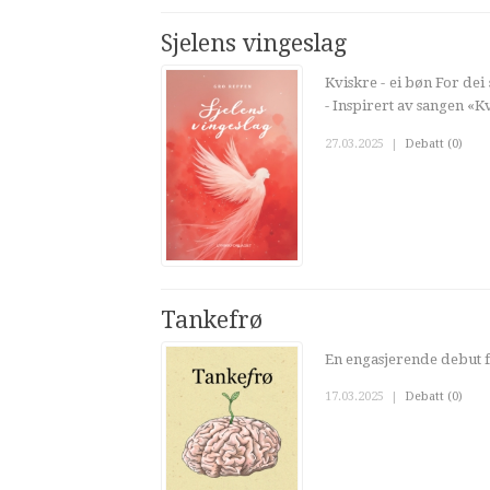
Sjelens vingeslag
Kviskre - ei bøn For dei
- Inspirert av sangen «
27.03.2025
|
Debatt (0)
Tankefrø
En engasjerende debut f
17.03.2025
|
Debatt (0)