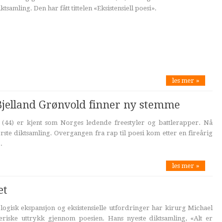
tsamling. Den har fått tittelen «Eksistensiell poesi».
les mer »
s Bjelland Grønvold finner ny stemme
 (44) er kjent som Norges ledende freestyler og battlerapper. Nå
te diktsamling. Overgangen fra rap til poesi kom etter en fireårig
.
les mer »
et
ologisk ekspansjon og eksistensielle utfordringer har kirurg Michael
neriske uttrykk gjennom poesien. Hans nyeste diktsamling, «Alt er