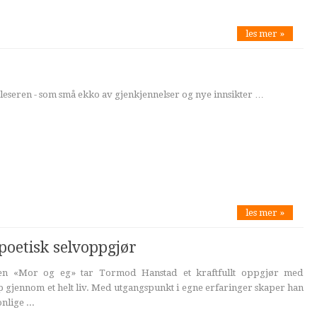
les mer »
 leseren - som små ekko av gjenkjennelser og nye innsikter …
les mer »
poetisk selvoppgjør
gen «Mor og eg» tar Tormod Hanstad et kraftfullt oppgjør med
gjennom et helt liv. Med utgangspunkt i egne erfaringer skaper han
nlige ...