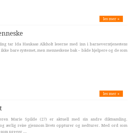
les mer »
menneske
ing tar Ida Haukaas Alkholt leserne med inn i barneverntjenestens
vi ikke bare systemet, men menneskene bak – både hjelpere og de som
les mer »
t
eren Marie Spilde (27) er aktuell med sin andre diktsamling.
 og ærlig reise gjennom livets oppturer og nedturer. Med ord som
 som preger ...