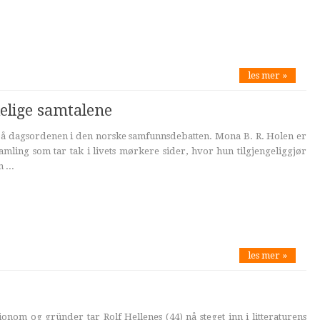
les mer »
elige samtalene
 på dagsordenen i den norske samfunnsdebatten. Mona B. R. Holen er
amling som tar tak i livets mørkere sider, hvor hun tilgjengeliggjør
 ...
les mer »
om og gründer tar Rolf Hellenes (44) nå steget inn i litteraturens