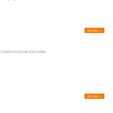
les mer »
HETSREVOLUSJON FOR FAEN» …
les mer »