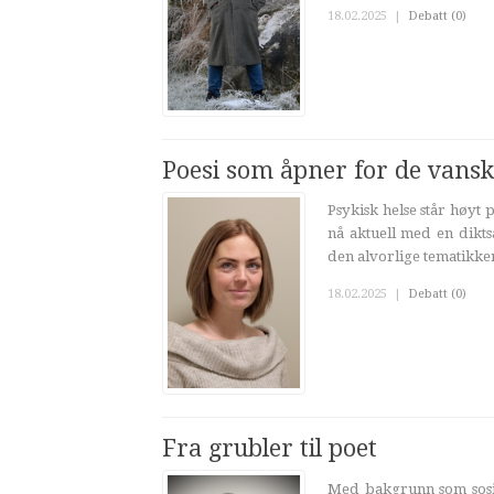
18.02.2025
|
Debatt (0)
Poesi som åpner for de vansk
Psykisk helse står høyt
nå aktuell med en dikts
den alvorlige tematikken
18.02.2025
|
Debatt (0)
Fra grubler til poet
Med bakgrunn som sosion