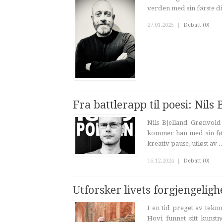
verden med sin første dik
27.01.2025
|
Debatt (0)
Fra battlerapp til poesi: Nil
Nils Bjelland Grønvold
kommer han med sin førs
kreativ pause, utløst av ..
16.12.2024
|
Debatt (0)
Utforsker livets forgjengeligh
I en tid preget av tekn
Hovi funnet sitt kunst