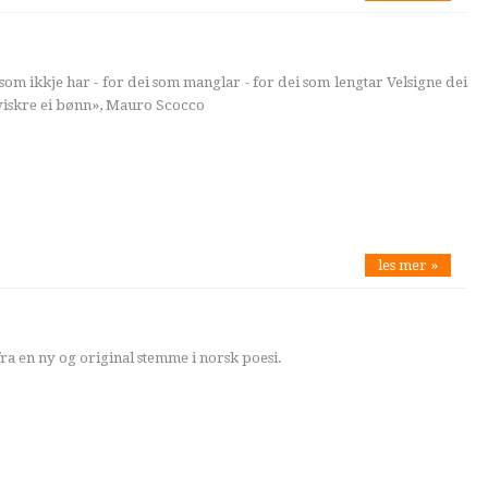
 som ikkje har - for dei som manglar - for dei som lengtar Velsigne dei
Kviskre ei bønn», Mauro Scocco
les mer »
ra en ny og original stemme i norsk poesi.