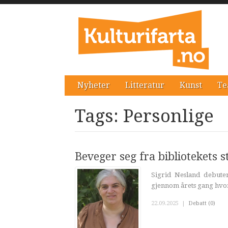
Nyheter
Litteratur
Kunst
Te
Tags: Personlige
Beveger seg fra bibliotekets s
Sigrid Nesland debute
gjennom årets gang hvor
22.09.2025
|
Debatt (0)