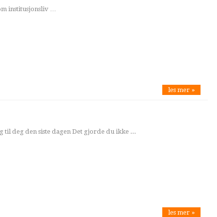
om institusjonsliv …
les mer »
g til deg den siste dagen Det gjorde du ikke ...
les mer »