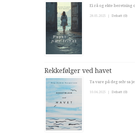
Ei rå og ekte beretning 
28.05.2025
|
Debatt (0)
Rekkefølger ved havet
Ta vare på deg selv sa je
10.04.2025
|
Debatt (0)