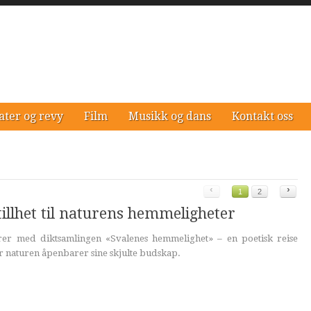
ater og revy
Film
Musikk og dans
Kontakt oss
‹
›
1
2
tillhet til naturens hemmeligheter
rer med diktsamlingen «Svalenes hemmelighet» – en poetisk reise
 naturen åpenbarer sine skjulte budskap.