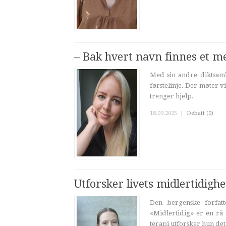
– Bak hvert navn finnes et 
Med sin andre diktsaml
førstelinje. Der møter 
trenger hjelp.
18.09.2025
|
Debatt (0)
Utforsker livets midlertidighe
Den bergenske forfatt
«Midlertidig» er en rå
terapi utforsker hun det