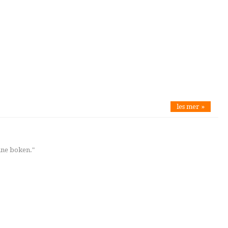
les mer »
nne boken."