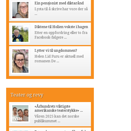
Ein pensjonist med diktarånd
Lysta til å skrive har vore der så
...
Diktene til Holien vokste i hagen
Etter en oppfordring eller to fra
Facebook-følgere ...
Lytter vi til ungdommen?
Helen Lid Furu er aktuell med
romanen De ...
Teater og revy
«Århundrets viktigste
amerikanske teaterstykke» ...
Våren 2025 kan det norske
publikummet ...