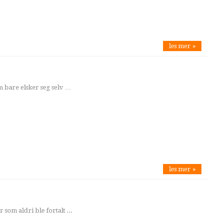
les mer »
 bare elsker seg selv …
les mer »
 som aldri ble fortalt ...