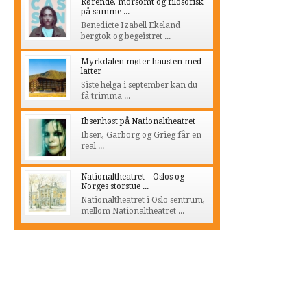
Rørende, morsomt og filosofisk
på samme ...
Benedicte Izabell Ekeland
bergtok og begeistret ...
Myrkdalen møter hausten med
latter
Siste helga i september kan du
få trimma ...
Ibsenhøst på Nationaltheatret
Ibsen, Garborg og Grieg får en
real ...
Nationaltheatret – Oslos og
Norges storstue ...
Nationaltheatret i Oslo sentrum,
mellom Nationaltheatret ...