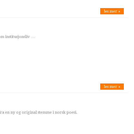
les mer »
om institusjonsliv …
les mer »
ra en ny og original stemme i norsk poesi.