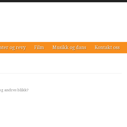
ater og revy
Film
Musikk og dans
Kontakt oss
 og andres blikk?