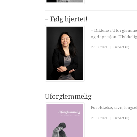
– Følg hjertet!
– Diktene i Uforglemmel
og depresjon. Ulykkelig 
27.07.2021
|
Debatt (0)
Uforglemmelig
Forelskelse, savn, lengs
23.07.2021
|
Debatt (0)