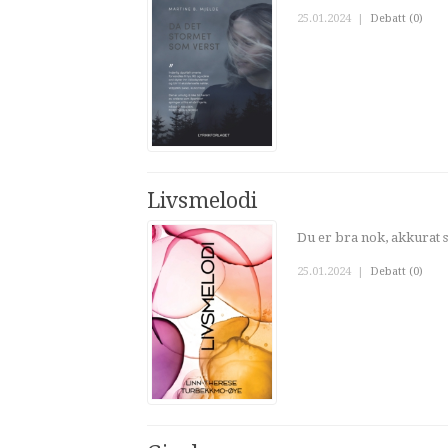
25.01.2024
|
Debatt (0)
Livsmelodi
Du er bra nok, akkurat s
25.01.2024
|
Debatt (0)