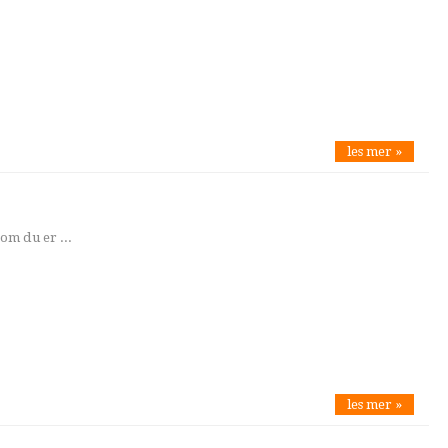
les mer »
om du er ...
les mer »