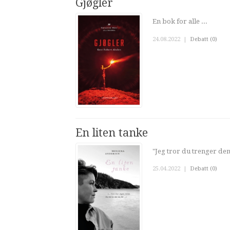
Gjøgler
En bok for alle ...
24.08.2022
|
Debatt (0)
En liten tanke
"Jeg tror du trenger de
25.04.2022
|
Debatt (0)