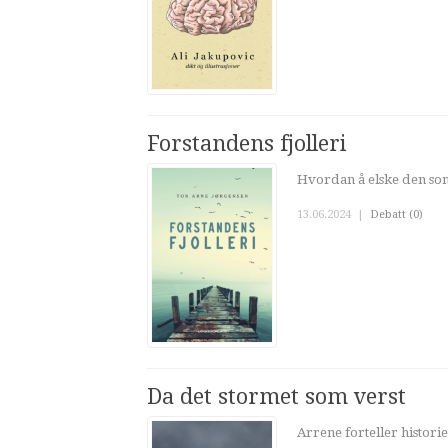
Forstandens fjolleri
Hvordan å elske den som
13.06.2024
|
Debatt (0)
Da det stormet som verst
Arrene forteller historier