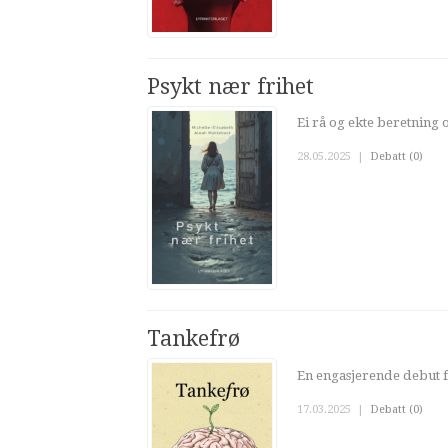
Psykt nær frihet
Ei rå og ekte beretning 
28.05.2025
|
Debatt (0)
Tankefrø
En engasjerende debut f
17.03.2025
|
Debatt (0)