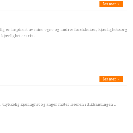
les mer »
ig er inspirert av mine egne og andres forelskelser, kjærlighetssorg
kjærlighet er trist.
les mer »
el, ulykkelig kjærlighet og anger møter leseren i diktsamlingen …