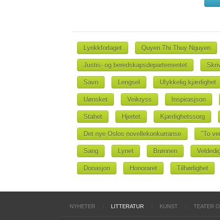
Lyrikkforlaget
Quyen Thi Thuy Nguyen
Justis- og beredskapsdepartementet
Skri
Savn
Lengsel
UIykkelig kjærlighet
Uønsket
Veikryss
Inspirasjson
Stahet
Hjertet
Kjærlighetssorg
Det nye Oslos novellekonkurranse
"To ve
Sang
Lynet
Brønnen
Veldedi
Donasjon
Honoraret
Tilhørlighet
NYHETER
LITTERATUR
KUNST
TEATER 