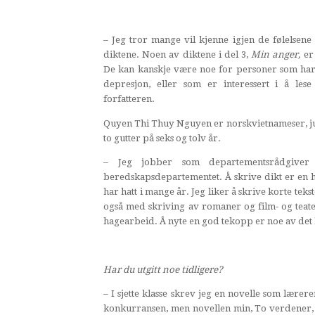
– Jeg tror mange vil kjenne igjen de følelsene 
diktene. Noen av diktene i del 3,
Min anger,
er 
De kan kanskje være noe for personer som har 
depresjon, eller som er interessert i å lese
forfatteren.
Quyen Thi Thuy Nguyen er norskvietnameser, jur
to gutter på seks og tolv år.
– Jeg jobber som departementsrådgiver 
beredskapsdepartementet. Å skrive dikt er en
har hatt i mange år. Jeg liker å skrive korte tek
også med skriving av romaner og film- og teater
hagearbeid. Å nyte en god tekopp er noe av det 
Har du utgitt noe tidligere?
– I sjette klasse skrev jeg en novelle som lærer
konkurransen, men novellen min, To verdener, ble 