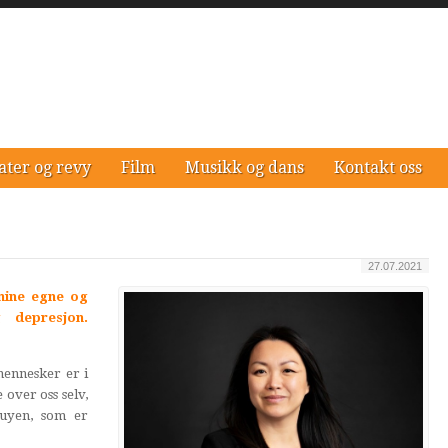
ater og revy
Film
Musikk og dans
Kontakt oss
27.07.2021
 mine egne og
g depresjon.
mennesker er i
e over oss selv,
uyen, som er