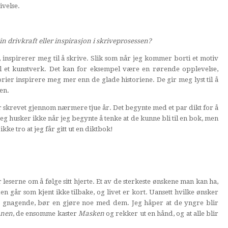
ivelse.
n drivkraft eller inspirasjon i skriveprosessen?
inspirerer meg til å skrive. Slik som når jeg kommer borti et motiv
til et kunstverk. Det kan for eksempel være en rørende opplevelse,
torier inspirere meg mer enn de glade historiene. De gir meg lyst til å
ten.
 skrevet gjennom nærmere tjue år. Det begynte med et par dikt for å
 Jeg husker ikke når jeg begynte å tenke at de kunne bli til en bok, men
kke tro at jeg får gitt ut en diktbok!
leserne om å følge sitt hjerte. Et av de sterkeste ønskene man kan ha,
en går som kjent ikke tilbake, og livet er kort. Uansett hvilke ønsker
er gnagende, bør en gjøre noe med dem. Jeg håper at de yngre blir
nnen
, de ensomme kaster
Masken
og rekker ut en hånd, og at alle blir