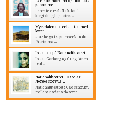
Rørende, morsomt og filosofisk
på samme ...
Benedicte Izabell Ekeland
bergtok og begeistret ...
Myrkdalen møter hausten med
latter
Siste helga i september kan du
få trimma ...
Ibsenhøst på Nationaltheatret
Ibsen, Garborg og Grieg får en
real ...
Nationaltheatret – Oslos og
Norges storstue ...
Nationaltheatret i Oslo sentrum,
mellom Nationaltheatret ...