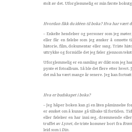
stolt av det. Uforglemmelig er min første bokutg
Hvordan fikk du idéen til boka? Hva har vært di
– Enkelte hendelser og personer som jeg møter, 
eller får en følelse som jeg ønsker å omsette 
historie, film, dokumentar eller sang. Triste his
uttrykke og formidle det jeg føler gjennom teks
Uforglemmelig er en samling av dikt som jeg har
pynte et fotoalbum. Så ble det flere etter hvert.
det må ha vært mange år senere. Jeg kan fortsatt i
Hva er budskapet i boka?
– Jeg håper boken kan gi en liten påminnelse for 
er ønsket om å kunne gå tilbake til fortiden. Tid
eller følelser en har inni seg, drømmende ell
truffet av
Lynet
, de triste kommer bort fra
Brø
leid som i
Din
.