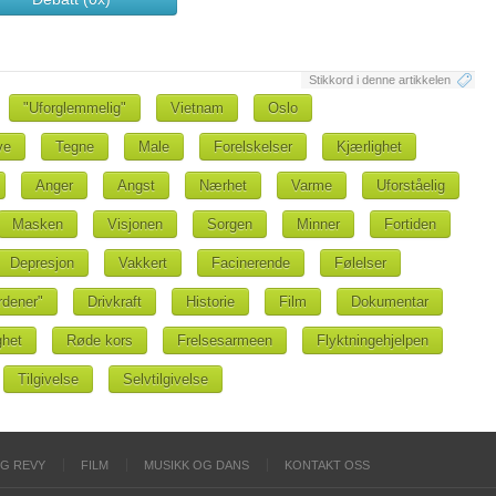
Stikkord i denne artikkelen
"Uforglemmelig"
Vietnam
Oslo
ve
Tegne
Male
Forelskelser
Kjærlighet
Anger
Angst
Nærhet
Varme
Uforståelig
Masken
Visjonen
Sorgen
Minner
Fortiden
Depresjon
Vakkert
Facinerende
Følelser
rdener"
Drivkraft
Historie
Film
Dokumentar
ghet
Røde kors
Frelsesarmeen
Flyktningehjelpen
Tilgivelse
Selvtilgivelse
OG REVY
FILM
MUSIKK OG DANS
KONTAKT OSS