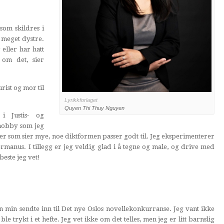
som skildres i
meget dystre.
eller har hatt
 om det, sier
ist og mor til
Lyrikkforlaget
Quyen Thi Thuy Nguyen
i Justis- og
 hobby som jeg
ster som sier mye, noe diktformen passer godt til. Jeg eksperimenterer
manus. I tillegg er jeg veldig glad i å tegne og male, og drive med
beste jeg vet!
en min sendte inn til Det nye Oslos novellekonkurranse. Jeg vant ikke
trykt i et hefte. Jeg vet ikke om det telles, men jeg er litt barnslig