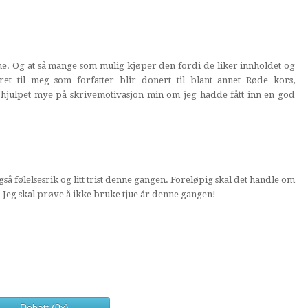
erne. Og at så mange som mulig kjøper den fordi de liker innholdet og
et til meg som forfatter blir donert til blant annet Røde kors,
 hjulpet mye på skrivemotivasjon min om jeg hadde fått inn en god
gså følelsesrik og litt trist denne gangen. Foreløpig skal det handle om
lse. Jeg skal prøve å ikke bruke tjue år denne gangen!
Debatt (0x)