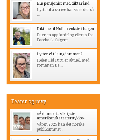
Ein pensjonist med diktarånd
Lysta til å skrive har vore der så
...
Diktene til Holien vokste i hagen
Etter en oppfordring eller to fra
Facebook-følgere ...
Lytter vi til ungdommen?
Helen Lid Furu er aktuell med
romanen De ...
Teater og revy
«Århundrets viktigste
amerikanske teaterstykke» ...
Våren 2025 kan det norske
publikummet ...