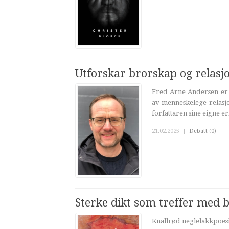
Utforskar brorskap og relasj
Fred Arne Andersen er 
av menneskelege relasj
forfattaren sine eigne er
21.02.2025
|
Debatt (0)
Sterke dikt som treffer med bl
Knallrød neglelakkpoes