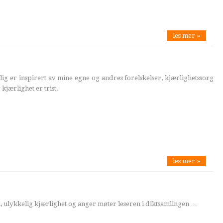
les mer »
ig er inspirert av mine egne og andres forelskelser, kjærlighetssorg
kjærlighet er trist.
les mer »
el, ulykkelig kjærlighet og anger møter leseren i diktsamlingen …