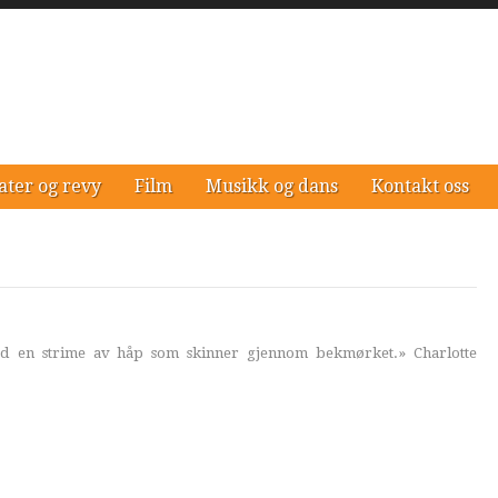
ater og revy
Film
Musikk og dans
Kontakt oss
ed en strime av håp som skinner gjennom bekmørket.» Charlotte