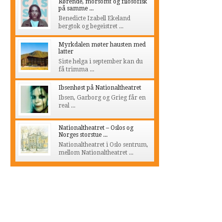
Rørende, morsomt og filosofisk
på samme ...
Benedicte Izabell Ekeland
bergtok og begeistret ...
Myrkdalen møter hausten med
latter
Siste helga i september kan du
få trimma ...
Ibsenhøst på Nationaltheatret
Ibsen, Garborg og Grieg får en
real ...
Nationaltheatret – Oslos og
Norges storstue ...
Nationaltheatret i Oslo sentrum,
mellom Nationaltheatret ...