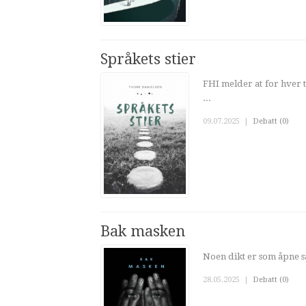
Språkets stier
FHI melder at for hver 
...
09.07.2025
|
Debatt (0)
Bak masken
Noen dikt er som åpne 
28.05.2025
|
Debatt (0)