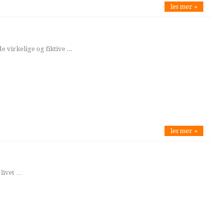
les mer »
e virkelige og fiktive ...
les mer »
 livet …