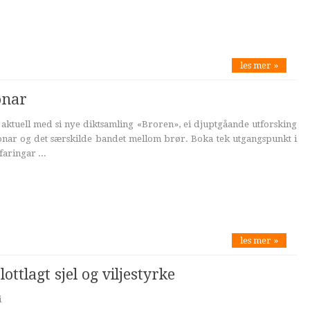
les mer »
onar
aktuell med si nye diktsamling «Broren», ei djuptgåande utforsking
onar og det særskilde bandet mellom brør. Boka tek utgangspunkt i
faringar ...
les mer »
ottlagt sjel og viljestyrke
i