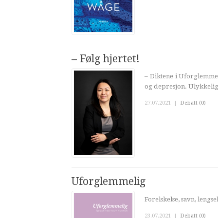
– Følg hjertet!
– Diktene i Uforglemmel
og depresjon. Ulykkelig 
27.07.2021
|
Debatt (0)
Uforglemmelig
Forelskelse, savn, lengs
23.07.2021
|
Debatt (0)