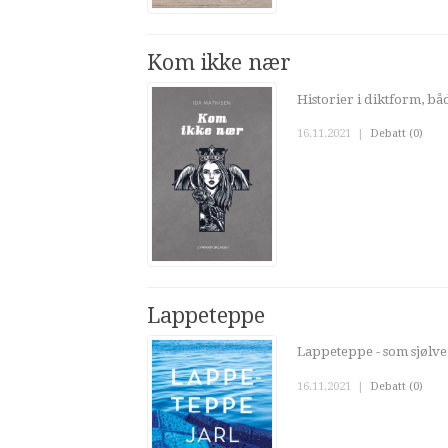
Kom ikke nær
Historier i diktform, båd
16.11.2021
|
Debatt (0)
Lappeteppe
Lappeteppe - som sjølve
16.11.2021
|
Debatt (0)