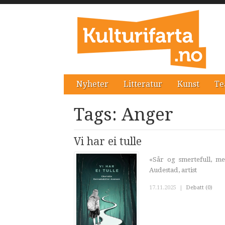
Nyheter
Litteratur
Kunst
Te
Tags: Anger
Vi har ei tulle
«Sår og smertefull, m
Audestad, artist
17.11.2025
|
Debatt (0)