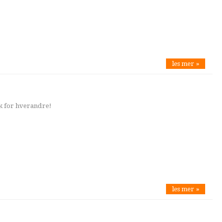
les mer »
k for hverandre!
les mer »