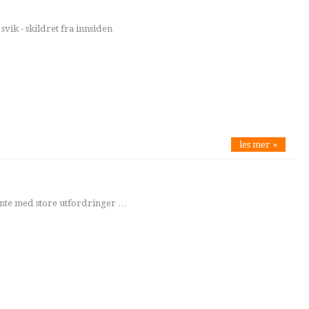
svik - skildret fra innsiden
les mer »
jente med store utfordringer …