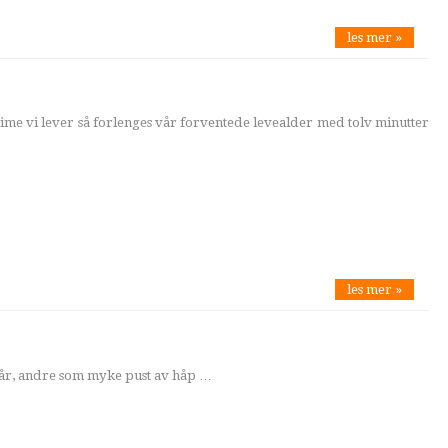
les mer »
time vi lever så forlenges vår forventede levealder med tolv minutter
les mer »
sår, andre som myke pust av håp …