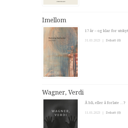
Imellom
17 år – og klar for utsk
31.03.2023
|
Debatt (0)
Wagner, Verdi
Å bli, eller å forlate …?
11.01.2023
|
Debatt (0)