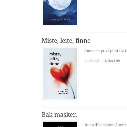
Miste, leite, finne
Kunne ropt «KJÆRLIG
11.06.2025
|
Debatt (0)
Bak masken
Noen dikt er som åpne 