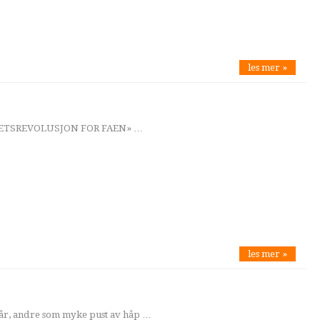
les mer »
HETSREVOLUSJON FOR FAEN» …
les mer »
sår, andre som myke pust av håp …