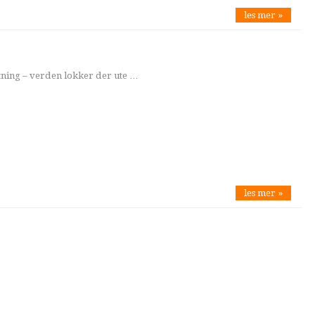
les mer »
ytning – verden lokker der ute …
les mer »