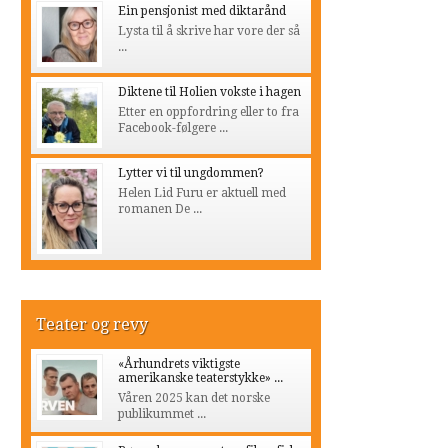
Ein pensjonist med diktarånd
Lysta til å skrive har vore der så
...
Diktene til Holien vokste i hagen
Etter en oppfordring eller to fra
Facebook-følgere ...
Lytter vi til ungdommen?
Helen Lid Furu er aktuell med
romanen De ...
Teater og revy
«Århundrets viktigste
amerikanske teaterstykke» ...
Våren 2025 kan det norske
publikummet ...