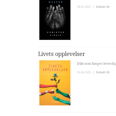
28.05.2025
|
Debatt (0)
Livets opplevelser
Dikt som fanger hverdag
30.04.2025
|
Debatt (0)