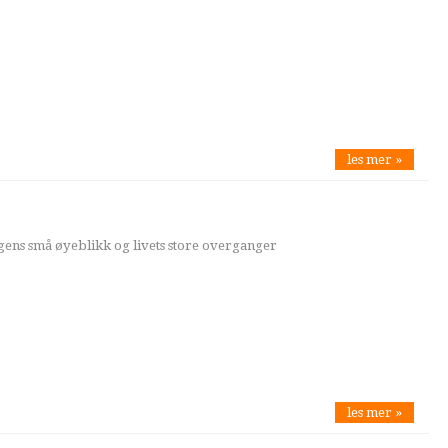
les mer »
ens små øyeblikk og livets store overganger
les mer »