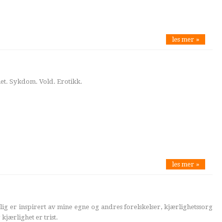
les mer »
t. Sykdom. Vold. Erotikk.
les mer »
ig er inspirert av mine egne og andres forelskelser, kjærlighetssorg
kjærlighet er trist.