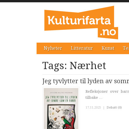
Nyheter
Litteratur
Kunst
Te
Tags: Nærhet
Jeg tyvlytter til lyden av som
Refleksjoner over bar
tilbake …
17.11.2025
|
Debatt (0)