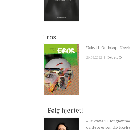
Eros
Uskyld. Ondskap. Nærhe
29.06.2022
|
Debatt (0)
– Følg hjertet!
– Diktene i Uforglemmel
og depresjon. Ulykkelig 