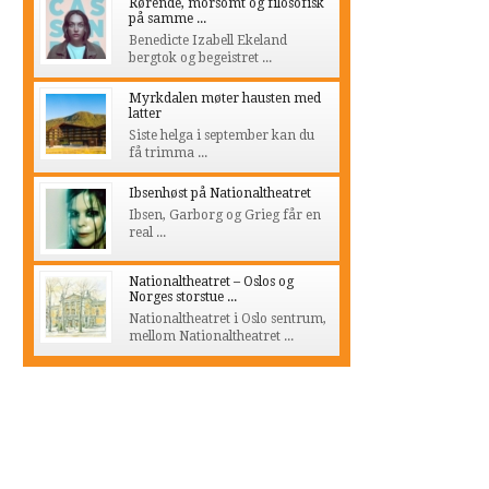
Rørende, morsomt og filosofisk
på samme ...
Benedicte Izabell Ekeland
bergtok og begeistret ...
Myrkdalen møter hausten med
latter
Siste helga i september kan du
få trimma ...
Ibsenhøst på Nationaltheatret
Ibsen, Garborg og Grieg får en
real ...
Nationaltheatret – Oslos og
Norges storstue ...
Nationaltheatret i Oslo sentrum,
mellom Nationaltheatret ...