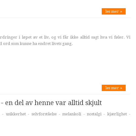
les mer »
ringer i løpet av et liv, og vi får ikke alltid sagt hva vi føler. Vi
 ord som kunne ha endret livets gang.
les mer »
en del av henne var alltid skjult
- usikkerhet - selvforståelse - melankoli - nostalgi - kjærlighet -