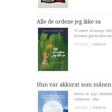
Alle de ordene jeg ikke sa
Vi møter så mange utford
brenner gjerne inne med
10.11.2025
|
Debatt (0)
Hun var akkurat som månen - 
Hvem er jeg? identitet 
relasjoner - håp
18.06.2025
|
Debatt (0)