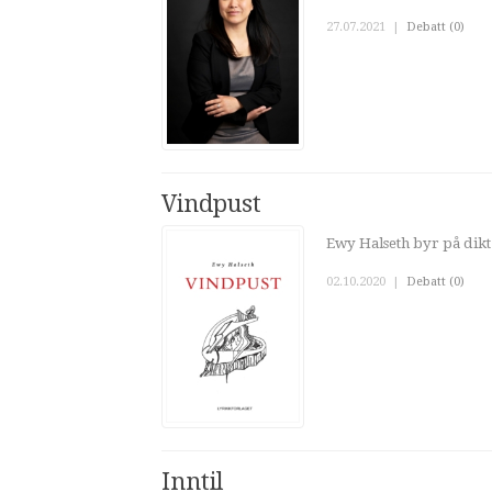
27.07.2021
|
Debatt (0)
Vindpust
Ewy Halseth byr på dikt t
02.10.2020
|
Debatt (0)
Inntil