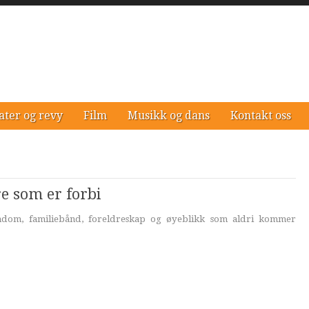
ater og revy
Film
Musikk og dans
Kontakt oss
re som er forbi
ndom, familiebånd, foreldreskap og øyeblikk som aldri kommer