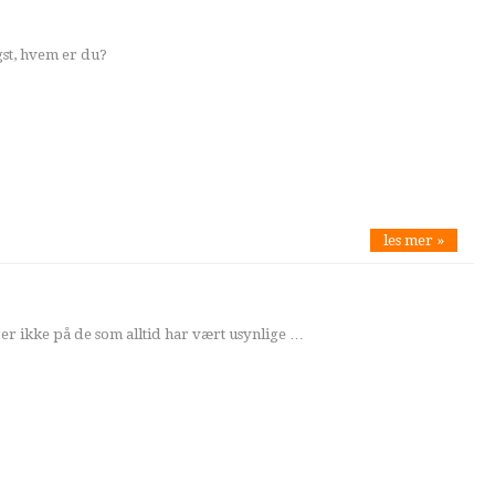
st, hvem er du?
les mer »
r ikke på de som alltid har vært usynlige …