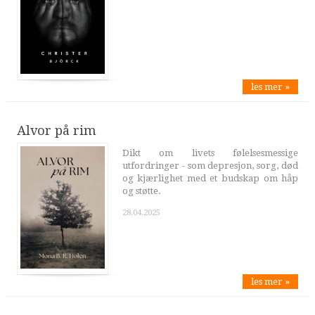
les mer »
Alvor på rim
Dikt om livets følelsesmessige
utfordringer - som depresjon, sorg, død
og kjærlighet med et budskap om håp
og støtte.
28.04.2025
les mer »