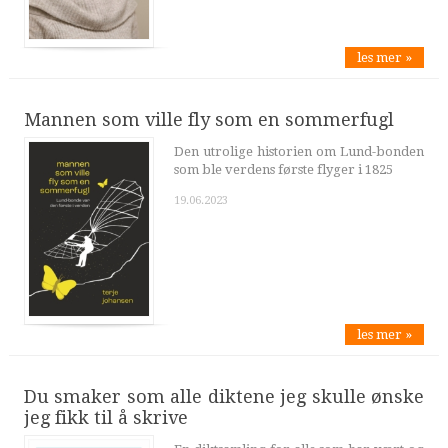
les mer »
Mannen som ville fly som en sommerfugl
Den utrolige historien om Lund-bonden
som ble verdens første flyger i 1825
19.06.2023
les mer »
Du smaker som alle diktene jeg skulle ønske
jeg fikk til å skrive