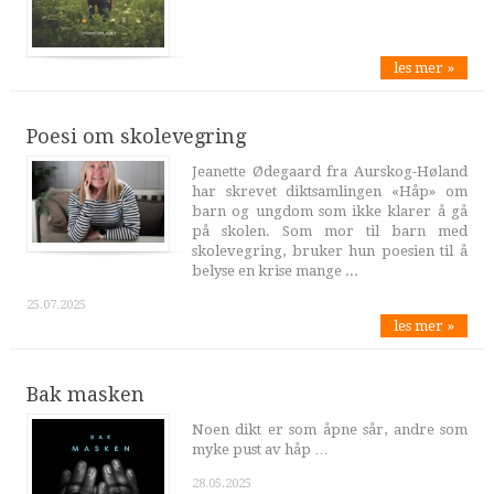
les mer »
Poesi om skolevegring
Jeanette Ødegaard fra Aurskog-Høland
har skrevet diktsamlingen «Håp» om
barn og ungdom som ikke klarer å gå
på skolen. Som mor til barn med
skolevegring, bruker hun poesien til å
belyse en krise mange ...
25.07.2025
les mer »
Bak masken
Noen dikt er som åpne sår, andre som
myke pust av håp …
28.05.2025