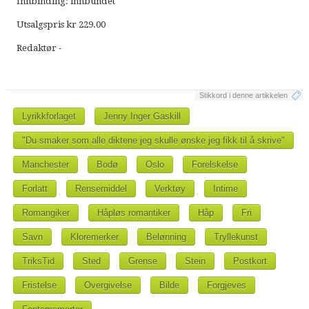
Innbinding: innbundet
Utsalgspris kr 229.00
Redaktør -
Stikkord i denne artikkelen
Lyrikkforlaget
Jenny Inger Gaskill
"Du smaker som alle diktene jeg skulle ønske jeg fikk til å skrive"
Manchester
Bodø
Oslo
Forelskelse
Forlatt
Rensemiddel
Verktøy
Intime
Romangiker
Håpløs romantiker
Håp
Fri
Savn
Kloremerker
Belønning
Tryllekunst
TriksTid
Sted
Grense
Stein
Postkort
Fristelse
Overgivelse
Bilde
Forgjeves