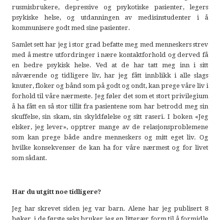
rusmisbrukere, depressive og psykotiske pasienter, legers
psykiske helse, og utdanningen av medisinstudenter i å
kommunisere godt med sine pasienter.
Samlet sett har jeg i stor grad befatte meg med menneskers strev
med å mestre utfordringer i nære kontaktforhold og derved få
en bedre psykisk helse. Ved at de har tatt meg inn i sitt
nåværende og tidligere liv, har jeg fått innblikk i alle slags
knuter, floker og bånd som på godt og ondt, kan prege våre liv i
forhold til våre nærmeste. Jeg føler det som et stort privilegium
å ha fått en så stor tillit fra pasientene som har betrodd meg sin
skuffelse, sin skam, sin skyldfølelse og sitt raseri. I boken «Jeg
elsker, jeg lever», opptrer mange av de relasjonsproblemene
som kan prege både andre menneskers og mitt eget liv. Og
hvilke konsekvenser de kan ha for våre nærmest og for livet
som sådant.
Har du utgitt noe tidligere?
Jeg har skrevet siden jeg var barn. Alene har jeg publisert 8
bøker, i de første seks bruker jeg en litterær form til å formidle