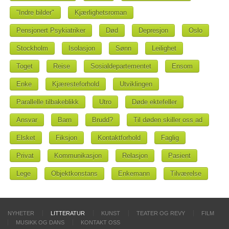
"Indre bilder"
Kjærlighetsroman
Pensjonert Psykiatriker
Død
Depresjon
Oslo
Stockholm
Isolasjon
Sønn
Leilighet
Toget
Reise
Sosialdepartementet
Ensom
Enke
Kjæresteforhold
Utviklingen
Parallelle tilbakeblikk
Utro
Døde ektefeller
Ansvar
Barn
Brudd?
Til døden skiller oss ad
Elsket
Fiksjon
Kontaktforhold
Faglig
Privat
Kommunikasjon
Relasjon
Pasient
Lege
Objektkonstans
Enkemann
Tilværelse
NYHETER
LITTERATUR
KUNST
TEATER OG REVY
FILM
MUSIKK OG DANS
KONTAKT OSS