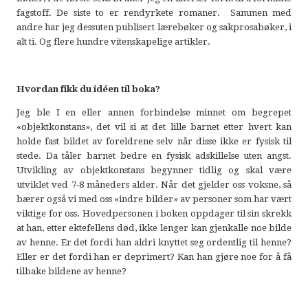
fagstoff. De siste to er rendyrkete romaner. Sammen med
andre har jeg dessuten publisert lærebøker og sakprosabøker, i
alt ti. Og flere hundre vitenskapelige artikler.
Hvordan fikk du idéen til boka?
Jeg ble I en eller annen forbindelse minnet om begrepet
«objektkonstans», det vil si at det lille barnet etter hvert kan
holde fast bildet av foreldrene selv når disse ikke er fysisk til
stede. Da tåler barnet bedre en fysisk adskillelse uten angst.
Utvikling av objektkonstans begynner tidlig og skal være
utviklet ved 7-8 måneders alder. Når det gjelder oss voksne, så
bærer også vi med oss «indre bilder» av personer som har vært
viktige for oss. Hovedpersonen i boken oppdager til sin skrekk
at han, etter ektefellens død, ikke lenger kan gjenkalle noe bilde
av henne. Er det fordi han aldri knyttet seg ordentlig til henne?
Eller er det fordi han er deprimert? Kan han gjøre noe for å få
tilbake bildene av henne?