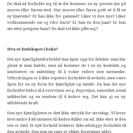
De skal nå forholde seg til at det kommer en ny person inn på
moren eller farens sted. Har moren eller faren godt av å få en
ny kjæreste? Er han ikke for gammel? Liker vi den nye? Liker
vedkommende oss og våre barn? Er han en don juan? Er hun
ute etter pengene hans? De skal vel ikke gifte seg?
Hva er budskapet i boka?
Det nye kjærlighetsforholdet kan åpne opp for følelser man har
glemt at man hadde, men nå kommer de i en ny kontekst, og
innebærer en anledning til å vokse videre som menneske.
Utfordringen er å ikke repetere forholdet til avdøde, men være
åpen for en ny form for kjærlighet og samliv. Da kan det nye
forholdet bidra til å overvinne sorg, depresjon, ensomhet, sosial
usikkerhet og en tendens til å isolere seg. Det kan gi en ny
utfoldende kraft.
Den nye kjærligheten er slett ikke uttrykk for utroskap. Vi lover
hverandre å stå sammen til døden skiller oss ad, ikke etter at den
ene er død. Et nytt forhold behøver ikke ødelegge forholdet til
den avdøde. Den som en gang er elsket, forsvinner aldri.