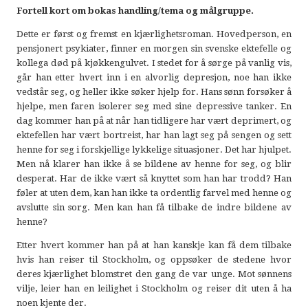
Fortell kort om bokas handling/tema og målgruppe.
Dette er først og fremst en kjærlighetsroman. Hovedperson, en
pensjonert psykiater, finner en morgen sin svenske ektefelle og
kollega død på kjøkkengulvet. I stedet for å sørge på vanlig vis,
går han etter hvert inn i en alvorlig depresjon, noe han ikke
vedstår seg, og heller ikke søker hjelp for. Hans sønn forsøker å
hjelpe, men faren isolerer seg med sine depressive tanker. En
dag kommer han på at når han tidligere har vært deprimert, og
ektefellen har vært bortreist, har han lagt seg på sengen og sett
henne for seg i forskjellige lykkelige situasjoner. Det har hjulpet.
Men nå klarer han ikke å se bildene av henne for seg, og blir
desperat. Har de ikke vært så knyttet som han har trodd? Han
føler at uten dem, kan han ikke ta ordentlig farvel med henne og
avslutte sin sorg. Men kan han få tilbake de indre bildene av
henne?
Etter hvert kommer han på at han kanskje kan få dem tilbake
hvis han reiser til Stockholm, og oppsøker de stedene hvor
deres kjærlighet blomstret den gang de var unge. Mot sønnens
vilje, leier han en leilighet i Stockholm og reiser dit uten å ha
noen kjente der.