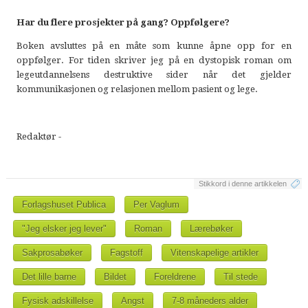
Har du flere prosjekter på gang? Oppfølgere?
Boken avsluttes på en måte som kunne åpne opp for en
oppfølger. For tiden skriver jeg på en dystopisk roman om
legeutdannelsens destruktive sider når det gjelder
kommunikasjonen og relasjonen mellom pasient og lege.
Redaktør -
Stikkord i denne artikkelen
Forlagshuset Publica
Per Vaglum
"Jeg elsker jeg lever"
Roman
Lærebøker
Sakprosabøker
Fagstoff
Vitenskapelige artikler
Det lille barne
Bildet
Foreldrene
Til stede
Fysisk adskillelse
Angst
7-8 måneders alder