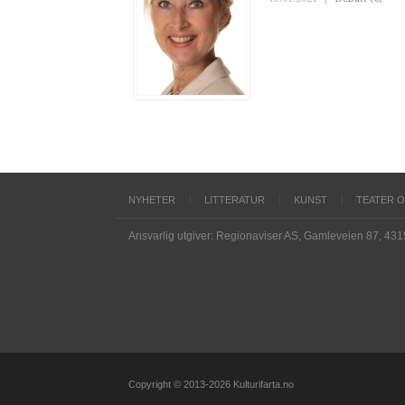
NYHETER
LITTERATUR
KUNST
TEATER 
Ansvarlig utgiver: Regionaviser AS, Gamleveien 87, 43
Copyright © 2013-2026 Kulturifarta.no