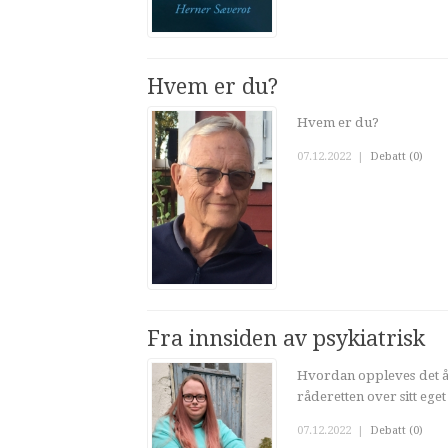
Hvem er du?
Hvem er du?
07.12.2022
|
Debatt (0)
Fra innsiden av psykiatrisk
Hvordan oppleves det å v
råderetten over sitt eget
07.12.2022
|
Debatt (0)