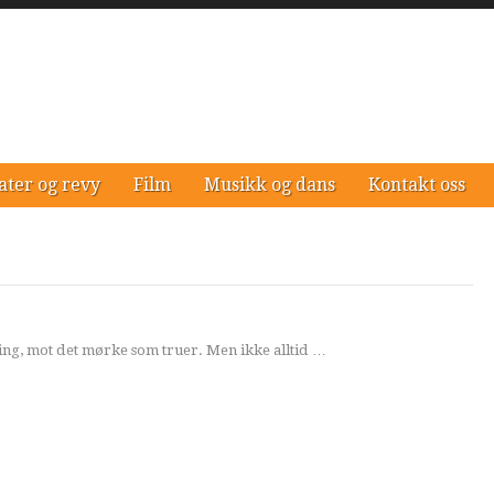
ater og revy
Film
Musikk og dans
Kontakt oss
string, mot det mørke som truer. Men ikke alltid …