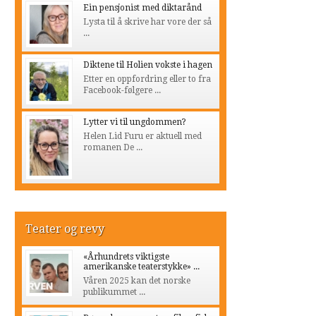
Ein pensjonist med diktarånd
Lysta til å skrive har vore der så
...
Diktene til Holien vokste i hagen
Etter en oppfordring eller to fra
Facebook-følgere ...
Lytter vi til ungdommen?
Helen Lid Furu er aktuell med
romanen De ...
Teater og revy
«Århundrets viktigste
amerikanske teaterstykke» ...
Våren 2025 kan det norske
publikummet ...