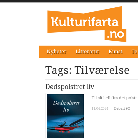
Nyheter
Litteratur
Kunst
Te
Tags: Tilværelse
Dødspolstret liv
Til alt hell fins det pol
11.04.2024
|
Debatt (0)