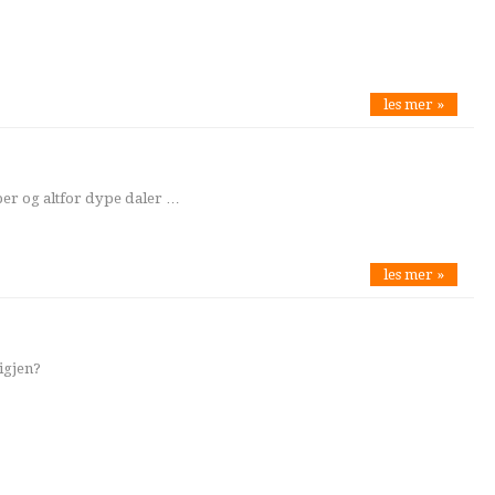
les mer »
per og altfor dype daler …
les mer »
igjen?