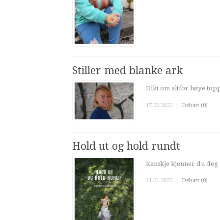
Stiller med blanke ark
Dikt om altfor høye top
17.03.2022
|
Debatt (0)
Hold ut og hold rundt
Kanskje kjenner du deg 
31.01.2022
|
Debatt (0)