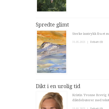
Spredte glimt
Sterke inntrykk fra et 
31.05.2021
|
Debatt (0)
Dikt i en urolig tid
Kristin Yvonne Brevig K
diktdebuterer med tekst
13.01.2021
|
Debatt (0)