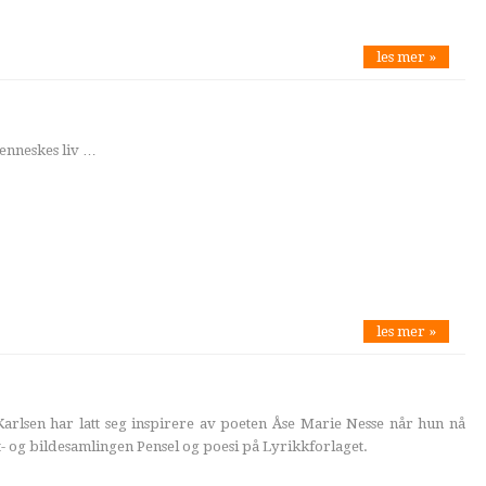
les mer »
menneskes liv …
les mer »
arlsen har latt seg inspirere av poeten Åse Marie Nesse når hun nå
- og bildesamlingen Pensel og poesi på Lyrikkforlaget.