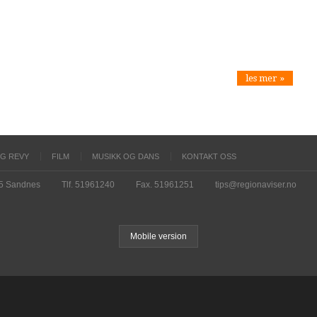
les mer »
OG REVY
FILM
MUSIKK OG DANS
KONTAKT OSS
15 Sandnes
Tlf. 51961240
Fax. 51961251
tips@regionaviser.no
Mobile version