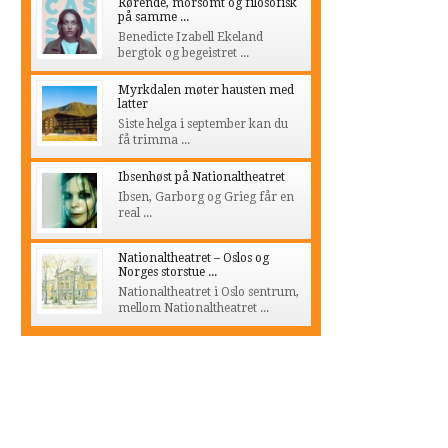
Rørende, morsomt og filosofisk
på samme ...
Benedicte Izabell Ekeland
bergtok og begeistret ...
Myrkdalen møter hausten med
latter
Siste helga i september kan du
få trimma ...
Ibsenhøst på Nationaltheatret
Ibsen, Garborg og Grieg får en
real ...
Nationaltheatret – Oslos og
Norges storstue ...
Nationaltheatret i Oslo sentrum,
mellom Nationaltheatret ...