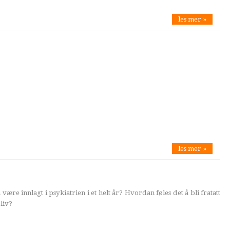
les mer »
les mer »
ære innlagt i psykiatrien i et helt år? Hvordan føles det å bli fratatt
 liv?