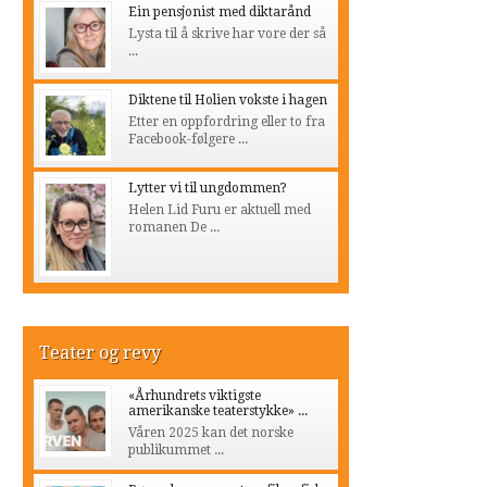
Ein pensjonist med diktarånd
Lysta til å skrive har vore der så
...
Diktene til Holien vokste i hagen
Etter en oppfordring eller to fra
Facebook-følgere ...
Lytter vi til ungdommen?
Helen Lid Furu er aktuell med
romanen De ...
Teater og revy
«Århundrets viktigste
amerikanske teaterstykke» ...
Våren 2025 kan det norske
publikummet ...