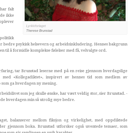
har falt
 de ikke
opplever
Lyrikkforlaget
Therese Brunstad
politikk
or bedre psykisk helsevern og arbeidsinkludering. Hennes bakgrunn
en til å formidle komplekse følelser med få, velvalgte ord.
erfaring, tar Brunstad leserne med på en reise gjennom hverdagslige
 med «Kollegadiktet», inspirert av hennes tid som medlem av
kap som ga hverdagen ny mening.
arbeidslivet som jeg skulle ønske, har vært veldig stor, sier Brunstad. -
rde hverdagen min så utrolig mye bedre.
get, balanserer mellom fiksjon og virkelighet, med oppdiktede
der gjennom boka. Brunstad utforsker også uventede temaer, som
noe som gir samlingen en unik karakter.