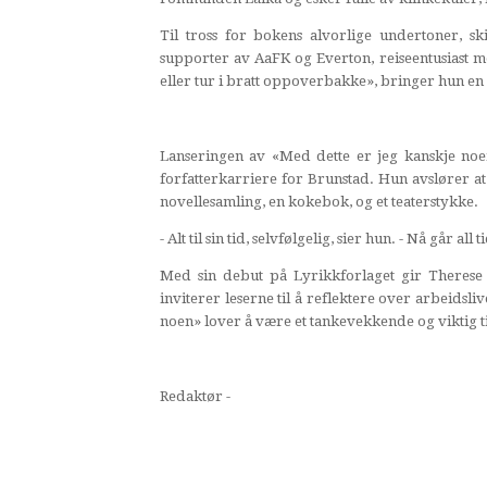
Til tross for bokens alvorlige undertoner, s
supporter av AaFK og Everton, reiseentusiast me
eller tur i bratt oppoverbakke», bringer hun en 
Lanseringen av «Med dette er jeg kanskje noe
forfatterkarriere for Brunstad. Hun avslører at
novellesamling, en kokebok, og et teaterstykke.
- Alt til sin tid, selvfølgelig, sier hun. - Nå går al
Med sin debut på Lyrikkforlaget gir Therese 
inviterer leserne til å reflektere over arbeidsli
noen» lover å være et tankevekkende og viktig til
Redaktør -