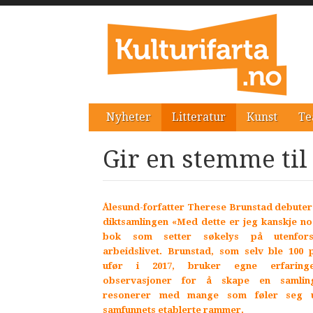
Nyheter
Litteratur
Kunst
Te
Gir en stemme til
Ålesund-forfatter Therese Brunstad debute
diktsamlingen «Med dette er jeg kanskje no
bok som setter søkelys på utenfor
arbeidslivet. Brunstad, som selv ble 100 
ufør i 2017, bruker egne erfarin
observasjoner for å skape en samli
resonerer med mange som føler seg u
samfunnets etablerte rammer.