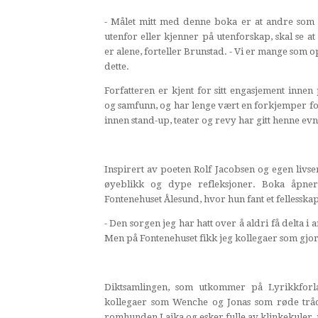
- Målet mitt med denne boka er at andre som 
utenfor eller kjenner på utenforskap, skal se at
er alene, forteller Brunstad. - Vi er mange som 
dette.
Forfatteren er kjent for sitt engasjement innen 
og samfunn, og har lenge vært en forkjemper f
innen stand-up, teater og revy har gitt henne evn
Inspirert av poeten Rolf Jacobsen og egen livs
øyeblikk og dype refleksjoner. Boka åpner
Fontenehuset Ålesund, hvor hun fant et felless
- Den sorgen jeg har hatt over å aldri få delta i 
Men på Fontenehuset fikk jeg kollegaer som gjo
Diktsamlingen, som utkommer på Lyrikkforla
kollegaer som Wenche og Jonas som røde trå
romhunden Laika og esker fulle av klinkekuler, 