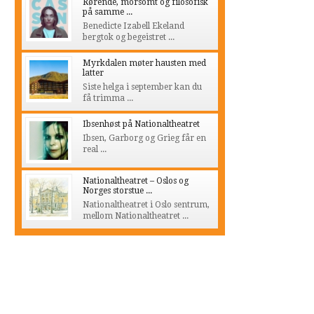
Rørende, morsomt og filosofisk
på samme ...
Benedicte Izabell Ekeland
bergtok og begeistret ...
Myrkdalen møter hausten med
latter
Siste helga i september kan du
få trimma ...
Ibsenhøst på Nationaltheatret
Ibsen, Garborg og Grieg får en
real ...
Nationaltheatret – Oslos og
Norges storstue ...
Nationaltheatret i Oslo sentrum,
mellom Nationaltheatret ...