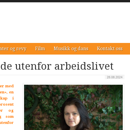
ater og revy
Film
Musikk og dans
Kontakt oss
 de utenfor arbeidslivet
28.08.2024
rer med
en», en
skap i
prosent
ger og
ng som
tenfor