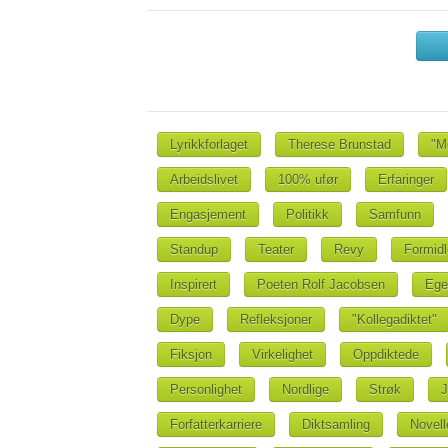
Lyrikkforlaget
Therese Brunstad
"M
Arbeidslivet
100% ufør
Erfaringer
Engasjement
Politikk
Samfunn
Standup
Teater
Revy
Formidl
Inspirert
Poeten Rolf Jacobsen
Ege
Dype
Refleksjoner
"Kollegadiktet"
Fiksjon
Virkelighet
Oppdiktede
Personlighet
Nordlige
Strøk
J
Forfatterkarriere
Diktsamling
Novell