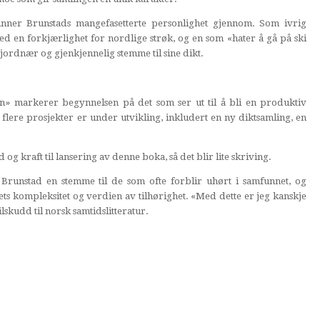
kinner Brunstads mangefasetterte personlighet gjennom. Som ivrig
d en forkjærlighet for nordlige strøk, og en som «hater å gå på ski
jordnær og gjenkjennelig stemme til sine dikt.
n» markerer begynnelsen på det som ser ut til å bli en produktiv
 flere prosjekter er under utvikling, inkludert en ny diktsamling, en
l tid og kraft til lansering av denne boka, så det blir lite skriving.
Brunstad en stemme til de som ofte forblir uhørt i samfunnet, og
vets kompleksitet og verdien av tilhørighet. «Med dette er jeg kanskje
skudd til norsk samtidslitteratur.