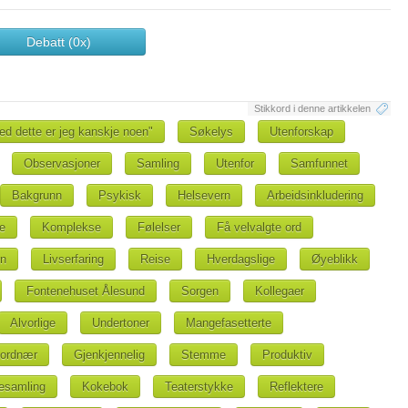
Debatt (0x)
Stikkord i denne artikkelen
ed dette er jeg kanskje noen"
Søkelys
Utenforskap
Observasjoner
Samling
Utenfor
Samfunnet
Bakgrunn
Psykisk
Helsevern
Arbeidsinkludering
e
Komplekse
Følelser
Få velvalgte ord
n
Livserfaring
Reise
Hverdagslige
Øyeblikk
Fontenehuset Ålesund
Sorgen
Kollegaer
Alvorlige
Undertoner
Mangefasetterte
ordnær
Gjenkjennelig
Stemme
Produktiv
esamling
Kokebok
Teaterstykke
Reflektere