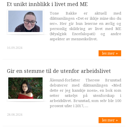
Et unikt innblikk i livet med ME
Tone Bakke er aktuell med
diktsamlingen «Det er ikkje mine sko du
ser». Her gir hun leserne en ærlig og
personlig skildring av livet med ME
(Myalgisk Encefalopati) og andre
aspekter av menneskelivet.
16.09.2024
les mer »
Gir en stemme til de utenfor arbeidslivet
Ålesund-forfatter Therese Brunstad
debuterer med diktsamlingen «Med
dette er jeg kanskje noen», en bok som
setter søkelys på utenforskap i
arbeidslivet. Brunstad, som selv ble 100
prosent ufør i 2017, ...
28.08.2024
les mer »