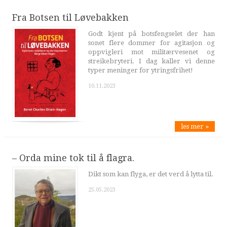
Fra Botsen til Løvebakken
Godt kjent på botsfengselet der han
sonet flere dommer for agitasjon og
oppvigleri mot militærvesenet og
streikebryteri. I dag kaller vi denne
typer meninger for ytringsfrihet!
10.11.2023
les mer »
– Orda mine tok til å flagra.
Dikt som kan flyga, er det verd å lytta til.
25.05.2023