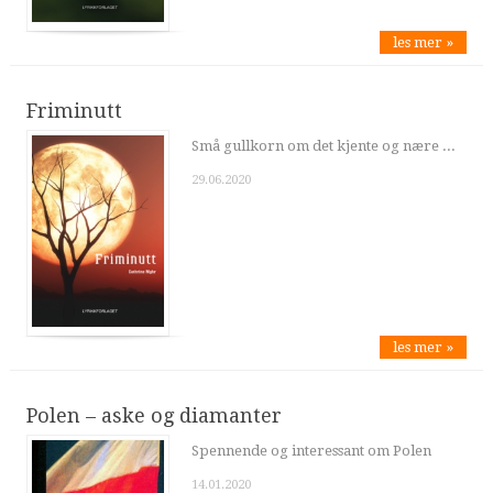
les mer »
Friminutt
Små gullkorn om det kjente og nære ...
29.06.2020
les mer »
Polen – aske og diamanter
Spennende og interessant om Polen
14.01.2020