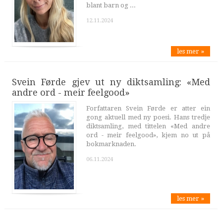
blant barn og ...
12.11.2024
les mer »
Svein Førde gjev ut ny diktsamling: «Med
andre ord - meir feelgood»
Forfattaren Svein Førde er atter ein
gong aktuell med ny poesi. Hans tredje
diktsamling, med tittelen «Med andre
ord - meir feelgood», kjem no ut på
bokmarknaden.
06.11.2024
les mer »