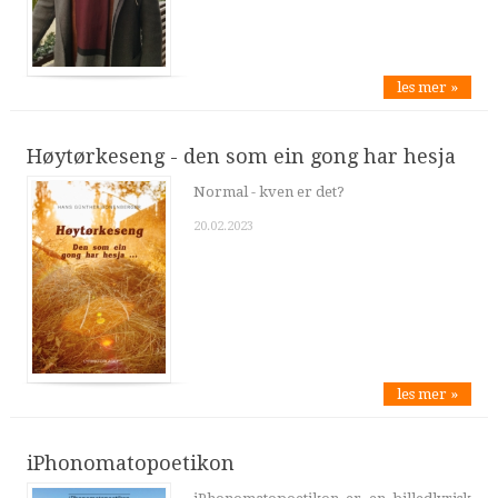
les mer »
Høytørkeseng - den som ein gong har hesja
Normal - kven er det?
20.02.2023
les mer »
iPhonomatopoetikon