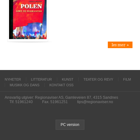
les mer »
NYHETER
LITTERATUR
KUNST
TEATER OG REVY
FILM
MUSIKK OG DANS
KONTAKT OSS
Ansvarlig utgiver: Regionaviser AS, Gamleveien 87, 4315 Sandnes
Tlf. 51961240
Fax. 51961251
tips@regionaviser.no
PC version