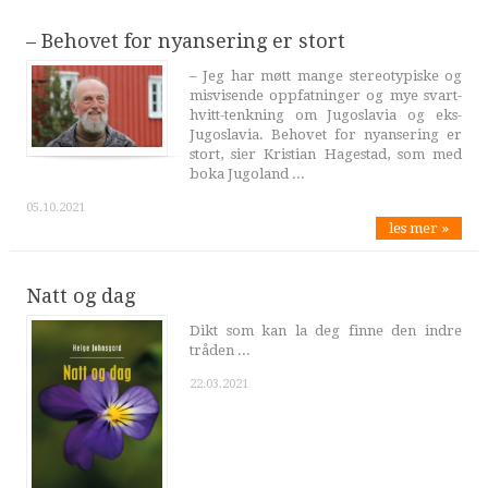
– Behovet for nyansering er stort
– Jeg har møtt mange stereotypiske og
misvisende oppfatninger og mye svart-
hvitt-tenkning om Jugoslavia og eks-
Jugoslavia. Behovet for nyansering er
stort, sier Kristian Hagestad, som med
boka Jugoland ...
05.10.2021
les mer »
Natt og dag
Dikt som kan la deg finne den indre
tråden ...
22.03.2021