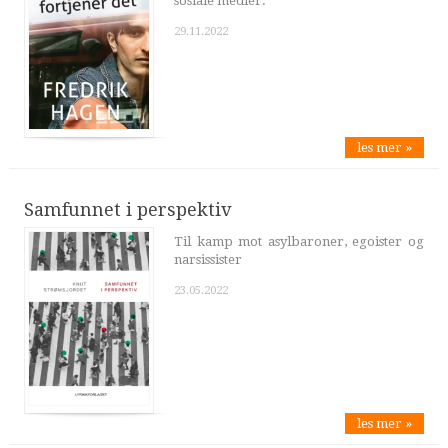
sosiale medier.
29.11.2022
les mer »
Samfunnet i perspektiv
Til kamp mot asylbaroner, egoister og
narsissister
23.05.2022
les mer »