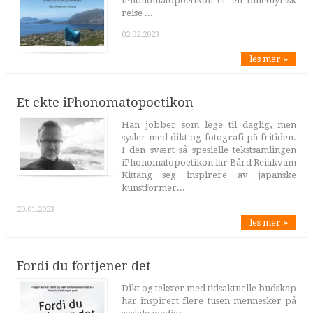
iPhonomatopoetikon er en billedlyrisk
reise ...
02.02.2023
les mer »
Et ekte iPhonomatopoetikon
Han jobber som lege til daglig, men
sysler med dikt og fotografi på fritiden.
I den svært så spesielle tekstsamlingen
iPhonomatopoetikon lar Bård Reiakvam
Kittang seg inspirere av japanske
kunstformer...
20.01.2023
les mer »
Fordi du fortjener det
Dikt og tekster med tidsaktuelle budskap
har inspirert flere tusen mennesker på