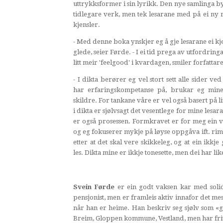
uttrykksformer i sin lyrikk. Den nye samlinga b
tidlegare verk, men tek lesarane med på ei ny
kjensler.
- Med denne boka ynskjer eg å gje lesarane ei k
glede, seier Førde. - I ei tid prega av utfordringa
litt meir 'feelgood' i kvardagen, smiler forfattar
- I dikta berører eg vel stort sett alle sider ved
har erfaringskompetanse på, brukar eg mine
skildre. For tankane våre er vel også basert på l
i dikta er sjølvsagt det vesentlege for mine lesar
er også prosessen. Formkravet er for meg ein vi
og eg fokuserer mykje på løyse oppgåva ift. rim
etter at det skal vere skikkeleg, og at ein ikkje
les. Dikta mine er ikkje tonesette, men dei har lik
Svein Førde
er ein godt vaksen kar med solid l
pensjonist, men er framleis aktiv innafor det mes
når han er heime. Han beskriv seg sjølv som «godt
Breim, Gloppen kommune, Vestland, men har friti