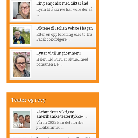
Ein pensjonist med diktarånd
Lysta til å skrive har vore der så
...
Diktene til Holien vokste i hagen
Etter en oppfordring eller to fra
Facebook-følgere ...
Lytter vi til ungdommen?
Helen Lid Furu er aktuell med
romanen De ...
Teater og revy
«Århundrets viktigste
amerikanske teaterstykke» ...
Våren 2025 kan det norske
publikummet ...