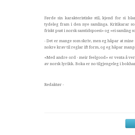
Førde sin karakteristiske stil, kjend for si b
tydeleg fram i den nye samlinga. Kritikarar s
friskt pust i norsk samtidspoesi» og «ei samling 
- Det er mange som skriv, men eg håpar at mine å
nokre krav til reglar ift form, og eg håpar man
«Med andre ord - meir feelgood» er venta å vert
av norsk lyrikk. Boka er no tilgjengeleg i bokh
Redaktør -