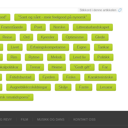
Stikkord i denne artikkelen
ood"
"Sant og sånt - meir feelgood på nynorsk"
Framståande
Poet
Norske
Litteraturlandskapet
Reise
Ord
Kjensler
Optimisme
Glede
Livet
Erfaringskompetanse
Eigne
Tankar
Rim
Rytme
Melodi
Levd liv
Politikk
kalpolitikar
Trenar
Heime
"Godt gift"
Far
Fritidsbustad
Fjorden
Fiske.
Karakteristiske
Augneblikksskildringar
Skilje
Faste
Lesarar
norsk smatidspoesi"
OG REVY
FILM
MUSIKK OG DANS
KONTAKT OSS