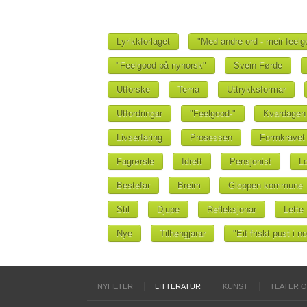
Lyrikkforlaget
"Med andre ord - meir feelg
"Feelgood på nynorsk"
Svein Førde
Utforske
Tema
Uttrykksformar
Utfordringar
"Feelgood-"
Kvardagen
Livserfaring
Prosessen
Formkravet
Fagrørsle
Idrett
Pensjonist
Lo
Bestefar
Breim
Gloppen kommune
Stil
Djupe
Refleksjonar
Lette
Nye
Tilhengjarar
"Eit friskt pust i 
NYHETER
LITTERATUR
KUNST
TEATER 