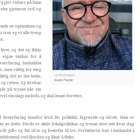
yggjer vidare på hans
 reise gjennom ord og
jensle av optimisme og
r trur eg vi alle treng
en.
 livet, og det eg ikkje
 eigne tankar for å
ivserfaring. Innhaldet
ar, men viktig for meg
Lyrikkforlaget
ktig del av det heile,
Svein Førde
 og rytme. Eg strebar
 går på trynet når ein
evel ein slags melodi, og skal lesast deretter.
ivserfaring innafor levd liv, politikk, fagrørsle og idrett. Han er
te av dette. Førde er aktiv lokalpolitikar og trenar stort sett kvar dag
 gift» og far til to og bestefar til tre. Forfattaren bur i innlandet i
dsbustad ved fjorden og likar å fiske.