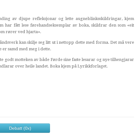
landing av djupe refleksjonar og lette augneblinksskildringar, kjem
om har fått lese førehandseksemplar av boka, skildrar den som «eit
som rører ved hjarta».
ndsverk kan skilje seg litt ut i nettopp dette med forma. Det må vere
ge er samd med meg i dette.
e godt motteken av både Førde sine faste lesarar og nye tilhengjarar
andlarar over heile landet. Boka kjem på Lyrikkforlaget.
Debatt (0x)