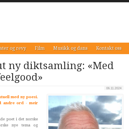
ater og revy
Film
Musikk og dans
Kontakt oss
ut ny diktsamling: «Med
feelgood»
06.11.2024
ktuell med ny poesi.
d andre ord - meir
de poet i det norske
forske nye tema og