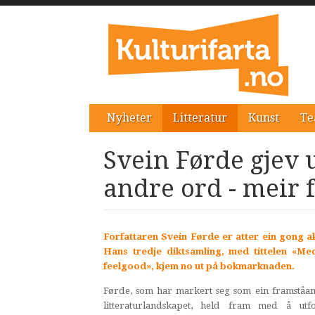
Nyheter
Litteratur
Kunst
Te
Svein Førde gjev 
andre ord - meir 
Forfattaren Svein Førde er atter ein gong a
Hans tredje diktsamling, med tittelen «Me
feelgood», kjem no ut på bokmarknaden.
Førde, som har markert seg som ein framståan
litteraturlandskapet, held fram med å ut