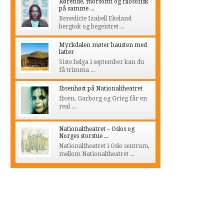
Rørende, morsomt og filosofisk
på samme ...
Benedicte Izabell Ekeland
bergtok og begeistret ...
Myrkdalen møter hausten med
latter
Siste helga i september kan du
få trimma ...
Ibsenhøst på Nationaltheatret
Ibsen, Garborg og Grieg får en
real ...
Nationaltheatret – Oslos og
Norges storstue ...
Nationaltheatret i Oslo sentrum,
mellom Nationaltheatret ...