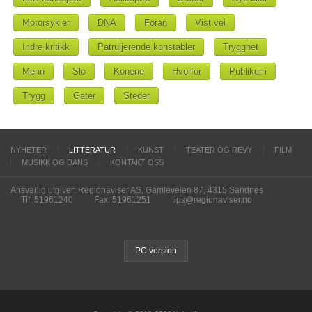
Motorsykler
DNA
Foran
Vist vei
Indre kritikk
Patruljerende konstabler
Trygghet
Menn
Slo
Konene
Hvorfor
Publikum
Trygg
Gater
Steder
NYHETER
LITTERATUR
KUNST
TEATER OG REVY
FILM
MUSIKK OG DANS
KONTAKT OSS
Ansvarlig utgiver: Regionaviser AS, Gamleveien 87, 4315 Sandnes
Tlf. 51961240
Fax. 51961251
tips@regionaviser.no
PC version