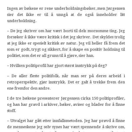
Ingen av bøkene er rene underholdningsbøker, men Jørgensen
sier det ikke er til å unngå at de også inneholder litt
underholdning.
– De jeg skriver om har vært borti til dels morsomme ting. Jeg
forsøker å ikke være kritisk i det jeg skriver. Det skyldes trolig
at jeg ikke er spesielt kritisk av natur. Jeg vil heller få frem det
som er godt, trygt og sikkert, for å skape en positiv holdning til
politiet, som det er all grunn til å gjøre, sier han.
– Hvilken politiprofil har gjort størst inntrykk på deg?
– De aller fleste politifolk, når man ser på deres arbeid i
retroperspektiv, gjør inntrykk. Det er galt å trekke frem den
ene fremfor den andre.
I de tre bøkene presenterer Jørgensen cirka 150 politiprofiler,
og han har gravd i arkiver, bøker, aviser og blader for å finne
stoff.
– Utvalget har gått etter innfallsmetoden. Jeg har prøvd å finne
de menneskene jeg selv synes har vært spennende å skrive om,