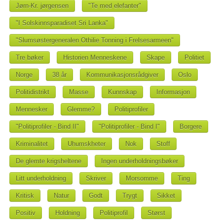
Jørn-Kr. jørgensen
"Te med elefanter"
"I Solskinnsparadiset Sri Lanka"
"Slumsøstergeneralen Othilie Tonning i Frelsesarmeen"
Tre bøker
Historien Menneskene
Skape
Politiet
Norge
38 år
Kommunikasjonsrådgiver
Oslo
Politidistrikt
Masse
Kunnskap
Informasjon
Mennesker
Glemme?
Politiprofiler
"Politiprofiler - Bind II"
"Politiprofiler - Bind I"
Borgere
Kriminalitet
Uhumskheter
Nok
Stoff
De glemte krigsheltene
Ingen underholdningsbøker
Litt underholdning
Skriver
Morsomme
Ting
Kritisk
Natur
Godt
Trygt
Sikket
Positiv
Holdning
Politiprofil
Størst