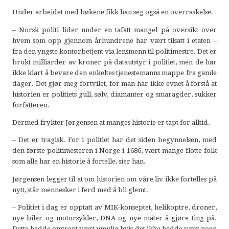
Under arbeidet med bøkene fikk han seg også en overraskelse.
– Norsk politi lider under en tafatt mangel på oversikt over
hvem som opp gjennom århundrene har vært tilsatt i etaten –
fra den yngste kontorbetjent via lensmenn til politimestre. Det er
brukt milliarder av kroner på datautstyr i politiet, men de har
ikke klart å bevare den enkeltes tjenestemanns mappe fra gamle
dager. Det gjør meg fortvilet, for man har ikke evnet å forstå at
historien er politiets gull, sølv, diamanter og smaragder, sukker
forfatteren.
Dermed frykter Jørgensen at manges historie er tapt for alltid.
– Det er tragisk. For i politiet har det siden begynnelsen, med
den første politimesteren i Norge i 1686, vært mange flotte folk
som alle har en historie å fortelle, sier han.
Jørgensen legger til at om historien om våre liv ikke fortelles på
nytt, står mennesker i ferd med å bli glemt.
– Politiet i dag er opptatt av MIK-konseptet, helikoptre, droner,
nye biler og motorsykler, DNA og nye måter å gjøre ting på.
Dette hadde omtrent vært umulig hvis det ikke hadde vært noen