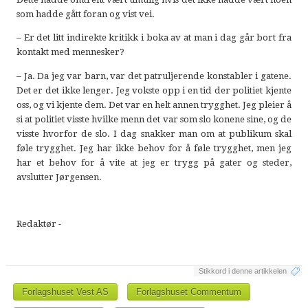
som hadde gått foran og vist vei.
– Er det litt indirekte kritikk i boka av at man i dag går bort fra
kontakt med mennesker?
– Ja. Da jeg var barn, var det patruljerende konstabler i gatene.
Det er det ikke lenger. Jeg vokste opp i en tid der politiet kjente
oss, og vi kjente dem. Det var en helt annen trygghet. Jeg pleier å
si at politiet visste hvilke menn det var som slo konene sine, og de
visste hvorfor de slo. I dag snakker man om at publikum skal
føle trygghet. Jeg har ikke behov for å føle trygghet, men jeg
har et behov for å vite at jeg er trygg på gater og steder,
avslutter Jørgensen.
Redaktør -
Stikkord i denne artikkelen
Forlagshuset Vest AS
Forlagshuset Commentum