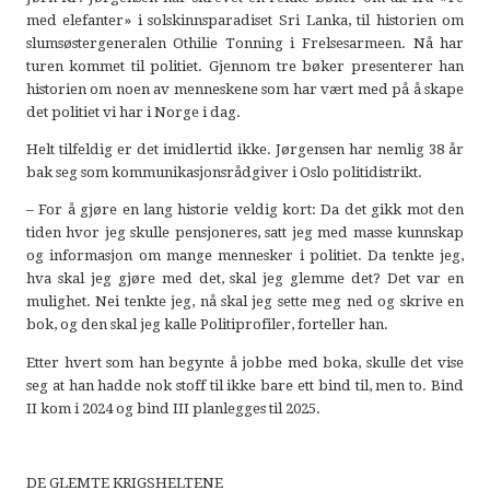
med elefanter» i solskinnsparadiset Sri Lanka, til historien om
slumsøstergeneralen Othilie Tonning i Frelsesarmeen. Nå har
turen kommet til politiet. Gjennom tre bøker presenterer han
historien om noen av menneskene som har vært med på å skape
det politiet vi har i Norge i dag.
Helt tilfeldig er det imidlertid ikke. Jørgensen har nemlig 38 år
bak seg som kommunikasjonsrådgiver i Oslo politidistrikt.
– For å gjøre en lang historie veldig kort: Da det gikk mot den
tiden hvor jeg skulle pensjoneres, satt jeg med masse kunnskap
og informasjon om mange mennesker i politiet. Da tenkte jeg,
hva skal jeg gjøre med det, skal jeg glemme det? Det var en
mulighet. Nei tenkte jeg, nå skal jeg sette meg ned og skrive en
bok, og den skal jeg kalle Politiprofiler, forteller han.
Etter hvert som han begynte å jobbe med boka, skulle det vise
seg at han hadde nok stoff til ikke bare ett bind til, men to. Bind
II kom i 2024 og bind III planlegges til 2025.
DE GLEMTE KRIGSHELTENE