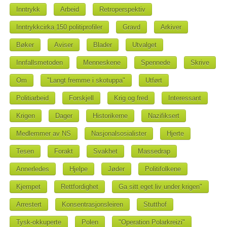
Inntrykk
Arbeid
Retroperspektiv
Inntrykkcirka 150 politiprofiler
Gravd
Arkiver
Bøker
Aviser
Blader
Utvalget
Innfallsmetoden
Menneskene
Spennede
Skrive
Om
"Langt fremme i skotuppa"
Utført
Politiarbeid
Forskjell
Krig og fred
Interessant
Krigen
Dager
Historikerne
Nazifiksert
Medlemmer av NS
Nasjonalsosialister
Hjerte
Tesen
Forakt
Svakhet
Massedrap
Annerledes
Hjelpe
Jøder
Politifolkene
Kjempet
Rettfordighet
Ga sitt eget liv under krigen"
Arrestert
Konsentrasjonsleiren
Stutthof
Tysk-okkuperte
Polen
"Operation Polarkreizi"