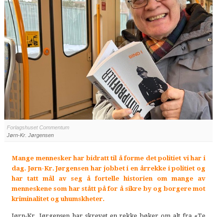
Forlagshuset Commentum
Jørn-Kr. Jørgensen
Mange mennesker har bidratt til å forme det politiet vi har i
dag. Jørn-Kr. Jørgensen har jobbet i en årrekke i politiet og
har tatt mål av seg å fortelle historien om mange av
menneskene som har stått på for å sikre by og borgere mot
kriminalitet og uhumskheter.
Jørn-Kr. Jørgensen har skrevet en rekke bøker om alt fra «Te