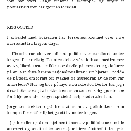
som har vært «langt fremme i skotuppa» og utført et
politiarbeid som har gjort en forskjell.
KRIG OG FRED
I arbeidet med bokserien har Jørgensen kommet over mye
interessant fra krigens dager.
– Historikerne skriver ofte at politiet var nazifisert under
krigen. Det er riktig. Det at en del av våre folk var medlemmer
av NS, likeså. Dette er ikke noe å tvile på, men det jeg da lurer
på er: Var disse karene nasjonalsosialister i sitt hjerte? Trodde
de på tesen om forakt for svakhet og massedrap av de som var
annerledes? Nei, jeg tror på mye, men ikke det. Derfor har jeg i
disse bøkene valgt å trekke frem noen som virkelig gjorde noe
for å hjelpe under krigen, spesielt å hjelpe jøder, sier han.
Jørgensen trekker også frem at noen av politifolkene, som
kjempet for rettferdighet, ga sitt liv under krigen.
– Jeg forteller også om skjebnen til noen av politifolkene som ble
arrestert og sendt til konsentrasjonsleiren Stutthof i det tysk-