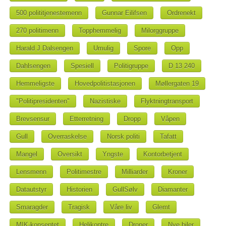
500 polititjenestemenn
Gunnar Eilifsen
Ordrenekt
270 politimenn
Topphemmelig
Milorggruppe
Harald J Dalsengen
Umulig
Spore
Opp
Dahlsengen
Spesiell
Politigruppe
D 13 240
Hemmeligste
Hovedpolitistasjonen
Møllergaten 19
"Politipresidenten"
Nazistiske
Flyktningtransport
Brevsensur
Etterretning
Dropp
Våpen
Gull
Overraskelse
Norsk politi
Tafatt
Mangel
Oversikt
Yngste
Kontorbetjent
Lensmenn
Politimestre
Milliarder
Kroner
Datautstyr
Historien
GullSølv
Diamanter
Smaragder
Tragisk
Våre liv
Glemt
MIK-konseptet
Helikoptre
Droner
Nye biler