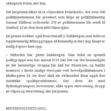
okkuperte Polen, sier han.
Det Jørgensen sikter til er «Operation Polarkreiz», der over 500
polititjenestemenn ble arrestert, som følge av politifullmektig
Gunnar Eilifsens ordrenekt. 270 av politimennene ble sendt til
Stutthof. 13 av dem kom aldri hjem igjen.
Jørgensen trekker også frem Harald J. Dahlsengen, som ledet en
topphemmelig Milorggruppe, så hemmelig at det i dag knapt er
mulig å spore ham opp.
– Historien har glemt Dahlsengen. Han ledet en spesiell
politigruppe som bar navnet D 13 240. Det var det hemmeligste
av det hemmelige. Gruppa ble kalt for Pionérene, og hadde
kontorer i første mulige tverrgate ved hovedpolitistasjonen i
Møllergaten 19. De drev altså sin virksomhet kloss oppå den
nazistiske «politipresidenten». Der drev de med
flyktningtransport, brevsensur, ulike typer etterretning, dropp
av våpen og etterretning, sier Jørgensen.
MISTER POLITIETS GULL