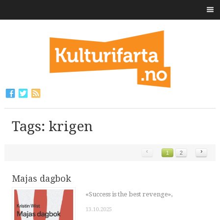
Tags: krigen
‹
›
1
2
Majas dagbok
«Success is the best revenge»,
13.10.2025