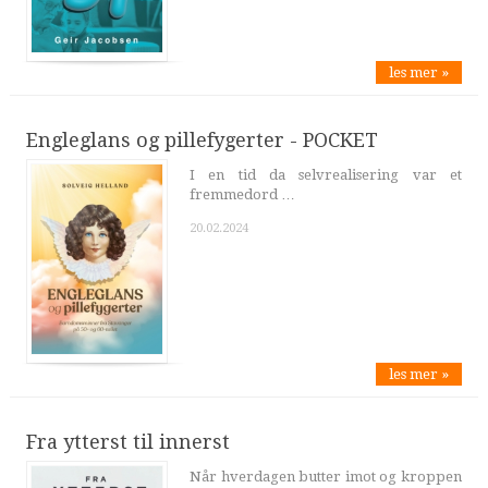
les mer »
Engleglans og pillefygerter - POCKET
I en tid da selvrealisering var et
fremmedord …
20.02.2024
les mer »
Fra ytterst til innerst
Når hverdagen butter imot og kroppen