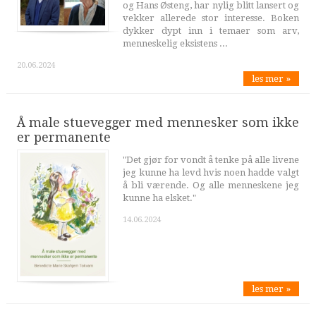
og Hans Østeng, har nylig blitt lansert og
vekker allerede stor interesse. Boken
dykker dypt inn i temaer som arv,
menneskelig eksistens ...
20.06.2024
les mer »
Å male stuevegger med mennesker som ikke
er permanente
"Det gjør for vondt å tenke på alle livene
jeg kunne ha levd hvis noen hadde valgt
å bli værende. Og alle menneskene jeg
kunne ha elsket."
14.06.2024
les mer »