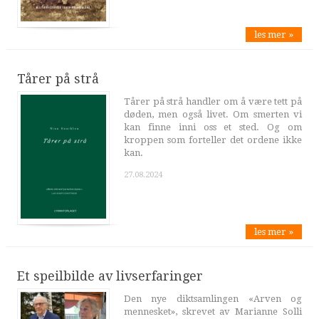
les mer »
Tårer på strå
Tårer på strå handler om å være tett på
døden, men også livet. Om smerten vi
kan finne inni oss et sted. Og om
kroppen som forteller det ordene ikke
kan.
27.08.2024
les mer »
Et speilbilde av livserfaringer
Den nye diktsamlingen «Arven og
mennesket», skrevet av Marianne Solli