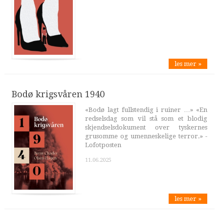
les mer »
Bodø krigsvåren 1940
«Bodø lagt fullstendig i ruiner …» «En
redselsdag som vil stå som et blodig
skjendselsdokument over tyskernes
grusomme og umenneskelige terror.» -
Lofotposten
11.06.2025
les mer »