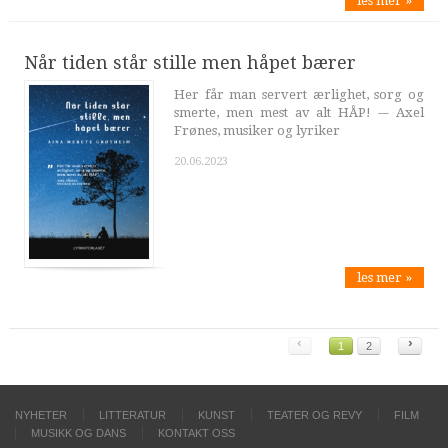
les mer »
Når tiden står stille men håpet bærer
Her får man servert ærlighet, sorg og
smerte, men mest av alt HÅP! -– Axel
Frønes, musiker og lyriker
20.06.2023
les mer »
‹
›
1
2
NYHETER
LITTERATUR
KUNST
TEATER OG REVY
FILM
MUSIKK OG DANS
KONTAKT OSS