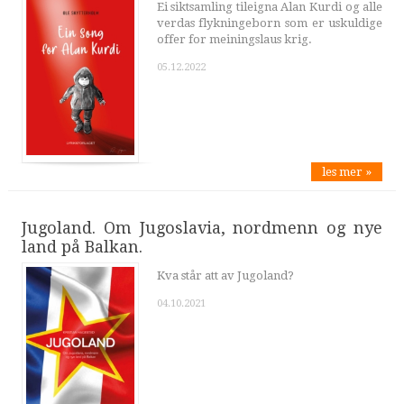
Ei siktsamling tileigna Alan Kurdi og alle
verdas flykningeborn som er uskuldige
offer for meiningslaus krig.
05.12.2022
les mer »
Jugoland. Om Jugoslavia, nordmenn og nye
land på Balkan.
Kva står att av Jugoland?
04.10.2021