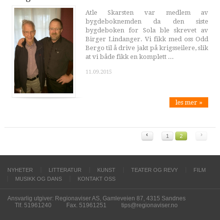
Atle Skarsten var medlem av
bygdeboknemden da den siste
bygdeboken for Sola ble skrevet av
Birger Lindanger. Vi fikk med oss Odd
Bergo til å drive jakt på krigsseilere, slik
at vi både fikk en komplett ...
11.09.2015
les mer »
‹
›
1
2
NYHETER
LITTERATUR
KUNST
TEATER OG REVY
FILM
MUSIKK OG DANS
KONTAKT OSS
Ansvarlig utgiver: Regionaviser AS, Gamleveien 87, 4315 Sandnes
Tlf. 51961240
Fax. 51961251
tips@regionaviser.no