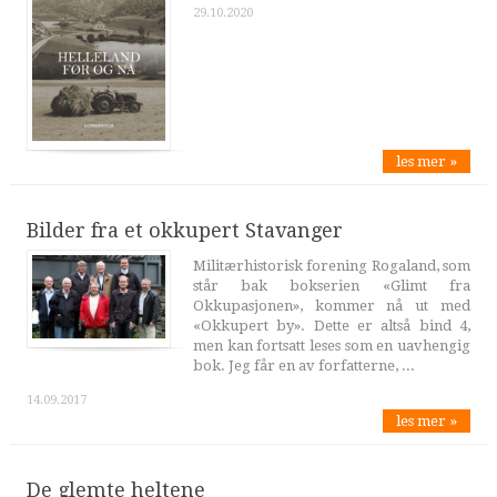
29.10.2020
les mer »
Bilder fra et okkupert Stavanger
Militærhistorisk forening Rogaland, som
står bak bokserien «Glimt fra
Okkupasjonen», kommer nå ut med
«Okkupert by». Dette er altså bind 4,
men kan fortsatt leses som en uavhengig
bok. Jeg får en av forfatterne, ...
14.09.2017
les mer »
De glemte heltene