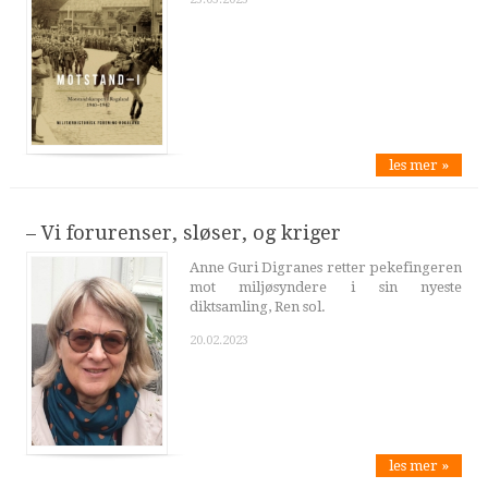
les mer »
– Vi forurenser, sløser, og kriger
Anne Guri Digranes retter pekefingeren
mot miljøsyndere i sin nyeste
diktsamling, Ren sol.
20.02.2023
les mer »