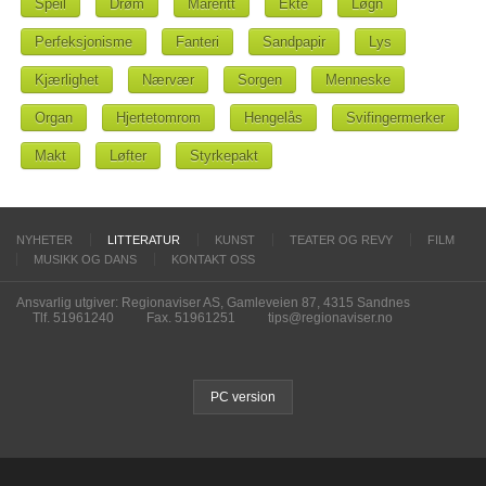
Speil
Drøm
Mareritt
Ekte
Løgn
Perfeksjonisme
Fanteri
Sandpapir
Lys
Kjærlighet
Nærvær
Sorgen
Menneske
Organ
Hjertetomrom
Hengelås
Svifingermerker
Makt
Løfter
Styrkepakt
NYHETER
LITTERATUR
KUNST
TEATER OG REVY
FILM
MUSIKK OG DANS
KONTAKT OSS
Ansvarlig utgiver: Regionaviser AS, Gamleveien 87, 4315 Sandnes
Tlf. 51961240
Fax. 51961251
tips@regionaviser.no
PC version