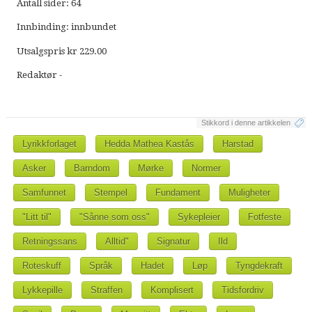
Antall sider: 64
Innbinding: innbundet
Utsalgspris kr 229.00
Redaktør -
Stikkord i denne artikkelen
Lyrikkforlaget
Hedda Mathea Kastås
Harstad
Asker
Barndom
Mørke
Normer
Samfunnet
Stempel
Fundament
Muligheter
"Litt til"
"Sånne som oss"
Sykepleier
Fotfeste
Retningssans
Alltid"
Signatur
Ild
Roteskuff
Språk
Hadet
Løp
Tyngdekraft
Lykkepille
Straffen
Komplisert
Tidsfordriv