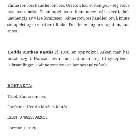
Sånne som oss handler om oss. Oss som har et stempel – seg være
hva som helst. Et stempel som bestemmer vår verdi, helt
uavhengig av våre kvaliteter. Sånne som oss handler om å knuse
stempelet og ta verdien tilbake. For det er ingen vi og dem, kun
et oss.
Hedda Mathea Kastås
(f. 1996) er oppvokst i Asker, men har
bosatt seg i Harstad hvor hun utdanner seg til sykepleier.
Diktsamlingen «Sånne som oss» er hennes andre bok.
BOKFAKTA:
Tittel: Sånne som oss
Forfatter: Hedda Mathea Kastås
ISBN: 9788283982619
Format: 13 x 20