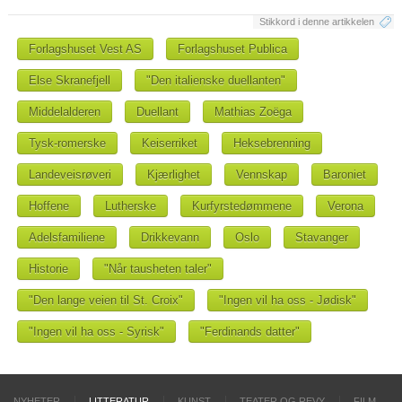
Stikkord i denne artikkelen
Forlagshuset Vest AS
Forlagshuset Publica
Else Skranefjell
"Den italienske duellanten"
Middelalderen
Duellant
Mathias Zoëga
Tysk-romerske
Keiserriket
Heksebrenning
Landeveisrøveri
Kjærlighet
Vennskap
Baroniet
Hoffene
Lutherske
Kurfyrstedømmene
Verona
Adelsfamiliene
Drikkevann
Oslo
Stavanger
Historie
"Når tausheten taler"
"Den lange veien til St. Croix"
"Ingen vil ha oss - Jødisk"
"Ingen vil ha oss - Syrisk"
"Ferdinands datter"
NYHETER
LITTERATUR
KUNST
TEATER OG REVY
FILM