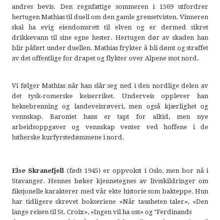
andres bevis. Den regnfattige sommeren i 1569 utfordrer
hertugen Mathias til duell om den gamle grensetvisten. Vinneren
skal ha evig eiendomsrett til elven og er dermed sikret
drikkevann til sine egne hester. Hertugen dør av skaden han
blir påført under duellen. Mathias frykter å bli dømt og straffet
av det offentlige for drapet og flykter over Alpene mot nord.
Vi følger Mathias når han slår seg ned i den nordlige delen av
det tysk-romerske keiserriket. Underveis opplever han
heksebrenning og landeveisrøveri, men også kjærlighet og
vennskap. Baroniet hans er tapt for alltid, men nye
arbeidsoppgaver og vennskap venter ved hoffene i de
lutherske kurfyrstedømmene i nord.
Else Skranefjell
(født 1945) er oppvokst i Oslo, men bor nå i
Stavanger. Hennes bøker kjennetegnes av livsskildringer om
fiksjonelle karakterer med vår ekte historie som bakteppe. Hun
har tidligere skrevet bokseriene «Når tausheten taler», «Den
lange reisen til St. Croix», «Ingen vil ha oss» og "Ferdinands