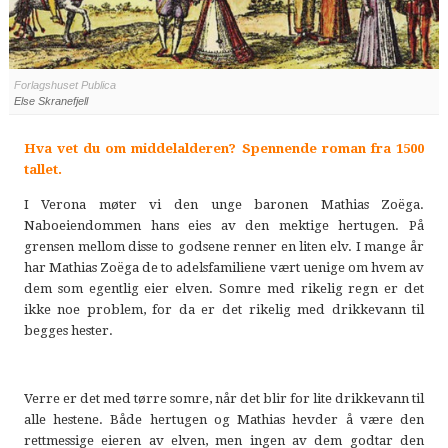
Forlagshuset Publica
Else Skranefjell
Hva vet du om middelalderen? Spennende roman fra 1500
tallet.
I Verona møter vi den unge baronen Mathias Zoëga.
Naboeiendommen hans eies av den mektige hertugen. På
grensen mellom disse to godsene renner en liten elv. I mange år
har Mathias Zoëga de to adelsfamiliene vært uenige om hvem av
dem som egentlig eier elven. Somre med rikelig regn er det
ikke noe problem, for da er det rikelig med drikkevann til
begges hester.
Verre er det med tørre somre, når det blir for lite drikkevann til
alle hestene. Både hertugen og Mathias hevder å være den
rettmessige eieren av elven, men ingen av dem godtar den