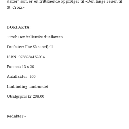
datter" som er en frittstående oppfølger til «Den lange reisen til
St. Croix».
BOKFAKTA:
Tittel: Den italienske duellanten
Forfatter: Else Skranefjell
ISBN: 9788284162034
Format: 13 x 20
Antall sider: 260
Innbinding: innbundet
Utsalgspris kr 298.00
Redaktør -