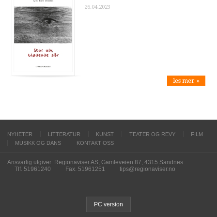
26.04.2023
les mer »
NYHETER
LITTERATUR
KUNST
TEATER OG REVY
FILM
MUSIKK OG DANS
KONTAKT OSS
Ansvarlig utgiver: Regionaviser AS, Gamleveien 87, 4315 Sandnes
Tlf. 51961240
Fax. 51961251
tips@regionaviser.no
PC version