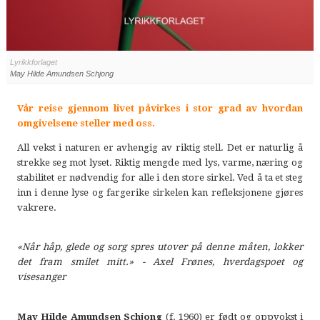
Lyrikkforlaget
May Hilde Amundsen Schjong
Vår reise gjennom livet påvirkes i stor grad av hvordan
omgivelsene steller med oss.
All vekst i naturen er avhengig av riktig stell. Det er naturlig å
strekke seg mot lyset. Riktig mengde med lys, varme, næring og
stabilitet er nødvendig for alle i den store sirkel. Ved å ta et steg
inn i denne lyse og fargerike sirkelen kan refleksjonene gjøres
vakrere.
«Når håp, glede og sorg spres utover på denne måten, lokker
det fram smilet mitt.»
- Axel Frønes, hverdagspoet og
visesanger
May Hilde Amundsen Schjong
(f. 1960) er født og oppvokst i