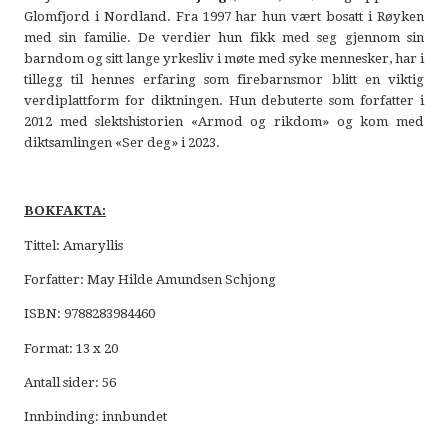
Glomfjord i Nordland. Fra 1997 har hun vært bosatt i Røyken
med sin familie. De verdier hun fikk med seg gjennom sin
barndom og sitt lange yrkesliv i møte med syke mennesker, har i
tillegg til hennes erfaring som firebarnsmor blitt en viktig
verdiplattform for diktningen. Hun debuterte som forfatter i
2012 med slektshistorien «Armod og rikdom» og kom med
diktsamlingen «Ser deg» i 2023.
BOKFAKTA:
Tittel: Amaryllis
Forfatter: May Hilde Amundsen Schjong
ISBN: 9788283984460
Format: 13 x 20
Antall sider: 56
Innbinding: innbundet