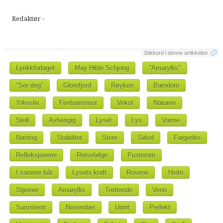
Redaktør -
Stikkord i denne artikkelen
Lyrikkforlaget
May Hilde Schjong
"Amaryllis"
"Ser deg"
Glomfjord
Røyken
Barndom
Yrkesliv
Firebarnsmor
Vekst
Naturen
Stell
Avhengig
Lyset
Lys
Varme
Næring
Stabilitet
Store
Sirkel
Fargerike
Refleksjonene
Reisefølge
Pusterom
I samme båt
Lysets kraft
Rosene
Hvite
Stjerner
Amaryllis
Trettende
Venn
Samstemt
November
Urørt
Perfekt