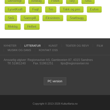
Utestengt
Bedrag
Frihet
Sky
Små
LysetKraft
Fugl
Tro
Takk og pris
Eufori
Strå
Samspill
Eksistens
Snøfnugg
Mektig
Helhet
NYHETER
LITTERATUR
KUNST
TEATER OG REVY
FILM
MUSIKK OG DANS
KONTAKT OSS
Ansvarlig utgiver: Regionaviser AS, Gamleveien 87, 4315 Sandnes
Tlf. 51961240
Fax. 51961251
tips@regionaviser.no
PC version
Copyright © 2013-2026 Kulturifarta.no