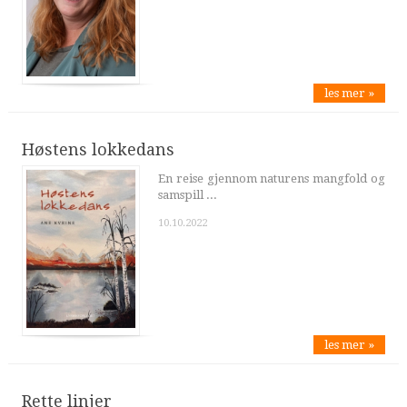
les mer »
Høstens lokkedans
En reise gjennom naturens mangfold og
samspill ...
10.10.2022
les mer »
Rette linjer