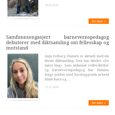
18.02.2025
les mer »
Samfunnsengasjert barnevernspedagog
debuterer med diktsamling om fellesskap og
motstand
Anja Solberg Hansen er aktuell med sin
første diktsamling. Den har tittelen «De
nære ting». Som utdannet velferdsviter
og barnevernspedagog har Hansen
lenge jobbet med forebyggende arbeid
blant barn og ...
12.11.2024
les mer »