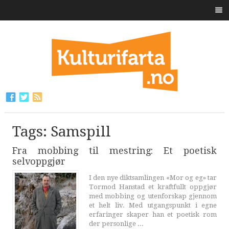
Tags: Samspill
Fra mobbing til mestring: Et poetisk
selvoppgjør
I den nye diktsamlingen «Mor og eg» tar
Tormod Hanstad et kraftfullt oppgjør
med mobbing og utenforskap gjennom
et helt liv. Med utgangspunkt i egne
erfaringer skaper han et poetisk rom
der personlige ...