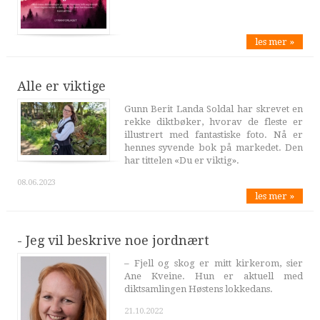
les mer »
Alle er viktige
Gunn Berit Landa Soldal har skrevet en
rekke diktbøker, hvorav de fleste er
illustrert med fantastiske foto. Nå er
hennes syvende bok på markedet. Den
har tittelen «Du er viktig».
08.06.2023
les mer »
- Jeg vil beskrive noe jordnært
– Fjell og skog er mitt kirkerom, sier
Ane Kveine. Hun er aktuell med
diktsamlingen Høstens lokkedans.
21.10.2022