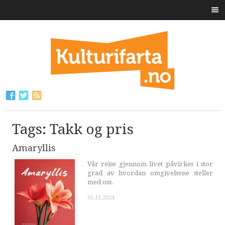
Tags: Takk og pris
Amaryllis
Vår reise gjennom livet påvirkes i stor
grad av hvordan omgivelsene steller
med oss.
01.11.2024