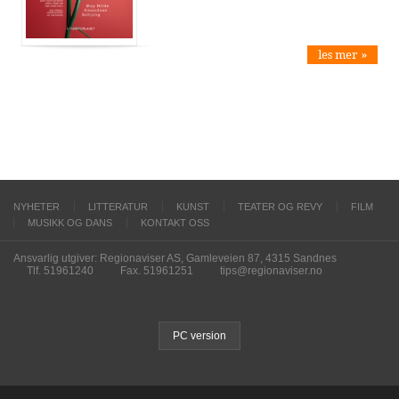
les mer »
NYHETER
LITTERATUR
KUNST
TEATER OG REVY
FILM
MUSIKK OG DANS
KONTAKT OSS
Ansvarlig utgiver: Regionaviser AS, Gamleveien 87, 4315 Sandnes
Tlf. 51961240
Fax. 51961251
tips@regionaviser.no
PC version