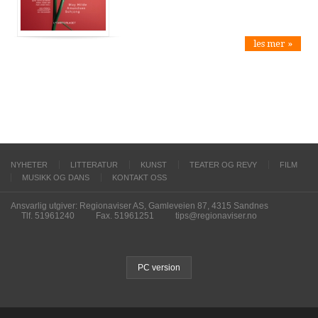
les mer »
NYHETER
LITTERATUR
KUNST
TEATER OG REVY
FILM
MUSIKK OG DANS
KONTAKT OSS
Ansvarlig utgiver: Regionaviser AS, Gamleveien 87, 4315 Sandnes
Tlf. 51961240
Fax. 51961251
tips@regionaviser.no
PC version