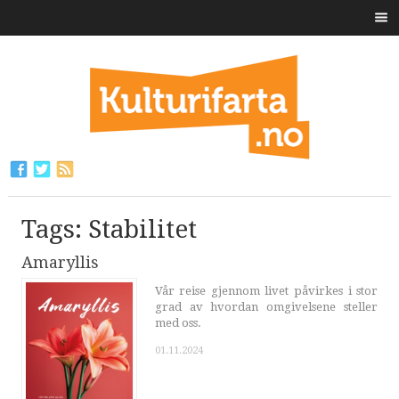
Tags: Stabilitet
Amaryllis
Vår reise gjennom livet påvirkes i stor
grad av hvordan omgivelsene steller
med oss.
01.11.2024