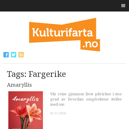
Tags: Fargerike
Amaryllis
Vår reise gjennom livet påvirkes i stor
grad av hvordan omgivelsene steller
med oss.
01.11.2024