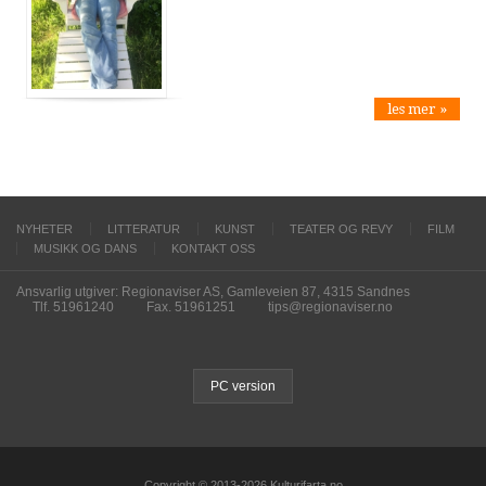
les mer »
NYHETER
LITTERATUR
KUNST
TEATER OG REVY
FILM
MUSIKK OG DANS
KONTAKT OSS
Ansvarlig utgiver: Regionaviser AS, Gamleveien 87, 4315 Sandnes
Tlf. 51961240
Fax. 51961251
tips@regionaviser.no
PC version
Copyright © 2013-2026 Kulturifarta.no