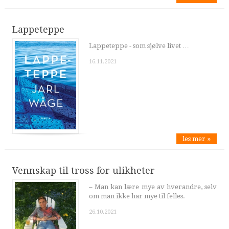
Lappeteppe
Lappeteppe - som sjølve livet …
16.11.2021
les mer »
Vennskap til tross for ulikheter
– Man kan lære mye av hverandre, selv
om man ikke har mye til felles.
26.10.2021