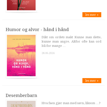
les mer »
Humor og alvor - hånd i hånd
Dikt om ordets makt Kunne man slette,
kunne man angre. Altfor ofte kan ord
bli for mange …
28.06.2024
les mer »
Desemberbarn
Hva faen gjør man med savn, liksom …?