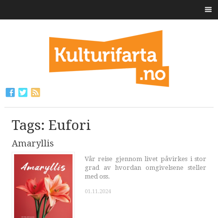
Tags: Eufori
Amaryllis
Vår reise gjennom livet påvirkes i stor
grad av hvordan omgivelsene steller
med oss.
01.11.2024