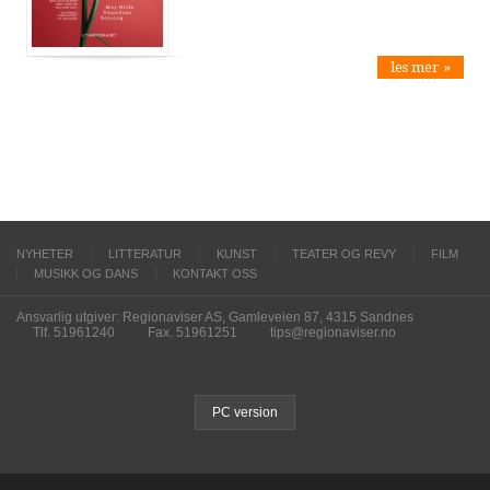
les mer »
NYHETER
LITTERATUR
KUNST
TEATER OG REVY
FILM
MUSIKK OG DANS
KONTAKT OSS
Ansvarlig utgiver: Regionaviser AS, Gamleveien 87, 4315 Sandnes
Tlf. 51961240
Fax. 51961251
tips@regionaviser.no
PC version