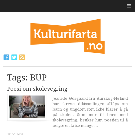
Tags: BUP
Poesi om skolevegring
Jeanette Ødegaard fra Aurskog-Høland
har skrevet diktsamlingen «Håp» om
barn og ungdom som ikke klarer å gå
på skolen. Som mor til barn med
skolevegring, bruker hun poesien til å
belyse en krise mange ...
25.07.2025