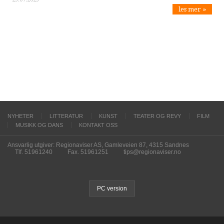
les mer »
NYHETER
LITTERATUR
KUNST
TEATER OG REVY
FILM
MUSIKK OG DANS
KONTAKT OSS
Ansvarlig utgiver: Regionaviser AS, Gamleveien 87, 4315 Sandnes
Tlf. 51961240
Fax. 51961251
tips@regionaviser.no
PC version