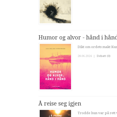
Humor og alvor - hånd i hån
Dikt om ordets makt Kun
28.06.2024
|
Debatt (0)
Å reise seg igjen
Trodde hun var på rett ve