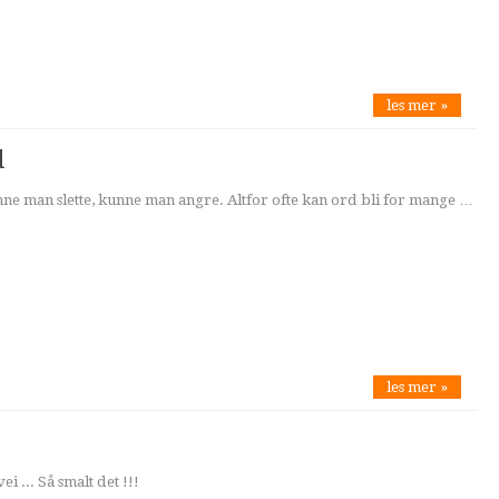
les mer »
d
ne man slette, kunne man angre. Altfor ofte kan ord bli for mange …
les mer »
i ... Så smalt det !!!