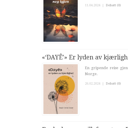
11.04.2024
|
Debatt (0)
«‘DAYÊ’» Er lyden av kjærligh
En gripende reise gjen
Norge.
26.02.2024
|
Debatt (0)