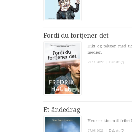
Fordi du fortjener det
Dikt og tekster med ti
medier.
29.11.2022
|
Debatt (0)
Et åndedrag
Hvor er kimen til frihet
27.08.2021
|
Debatt (0)