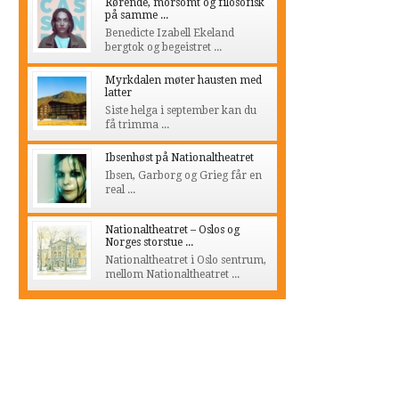
Rørende, morsomt og filosofisk
på samme ...
Benedicte Izabell Ekeland
bergtok og begeistret ...
Myrkdalen møter hausten med
latter
Siste helga i september kan du
få trimma ...
Ibsenhøst på Nationaltheatret
Ibsen, Garborg og Grieg får en
real ...
Nationaltheatret – Oslos og
Norges storstue ...
Nationaltheatret i Oslo sentrum,
mellom Nationaltheatret ...