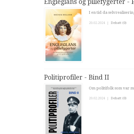
Engleglans og pillefygerter 
I en tid da selvrealise
20.02.2024
|
Debatt (0)
Politiprofiler - Bind II
Om politifolk som var me
20.02.2024
|
Debatt (0)