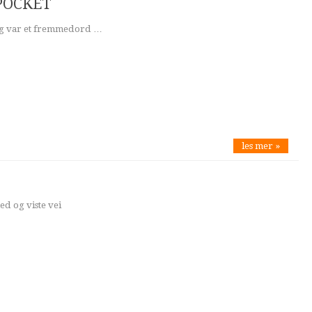
- POCKET
ring var et fremmedord …
les mer »
d og viste vei