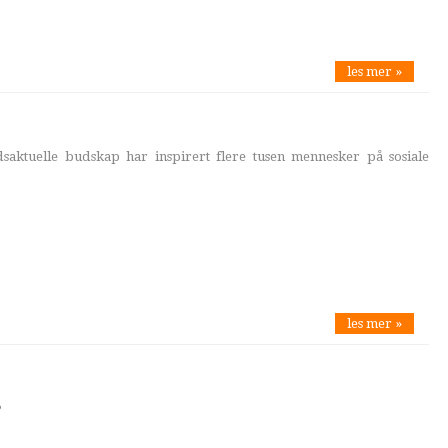
les mer »
dsaktuelle budskap har inspirert flere tusen mennesker på sosiale
les mer »
?