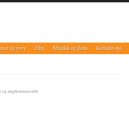
ater og revy
Film
Musikk og dans
Kontakt oss
ere og ungdommen selv