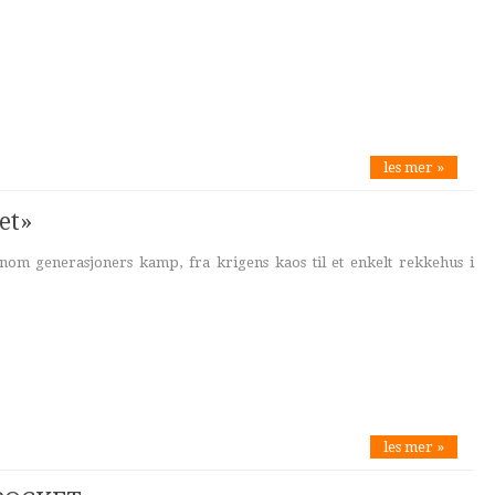
les mer »
et»
nom generasjoners kamp, fra krigens kaos til et enkelt rekkehus i
les mer »