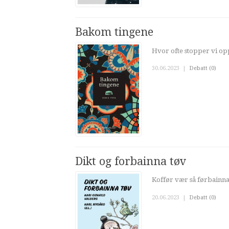
Bakom tingene
Hvor ofte stopper vi opp
30.06.2023
|
Debatt (0)
Dikt og forbainna tøv
Koffør vær så førbainna s
20.06.2023
|
Debatt (0)