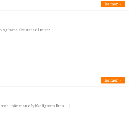
les mer »
 og bare eksisterer i nuet?
les mer »
tor - når man e lykkelig som liten ...?