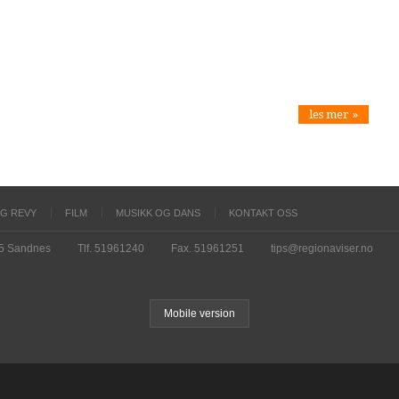
les mer »
OG REVY
FILM
MUSIKK OG DANS
KONTAKT OSS
15 Sandnes
Tlf. 51961240
Fax. 51961251
tips@regionaviser.no
Mobile version