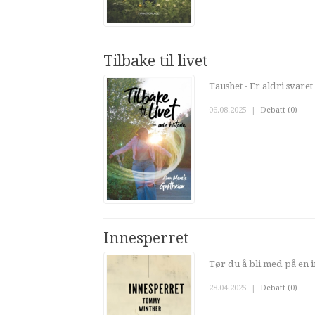
Tilbake til livet
Taushet - Er aldri svaret 
06.08.2025
|
Debatt (0)
Innesperret
Tør du å bli med på en i
28.04.2025
|
Debatt (0)