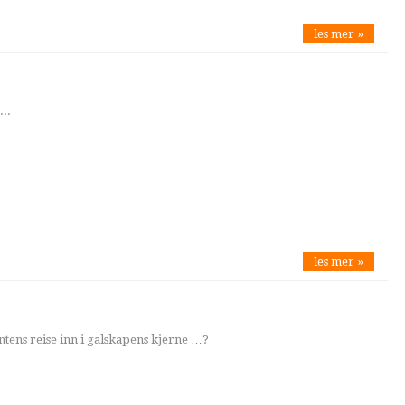
les mer »
...
les mer »
ntens reise inn i galskapens kjerne …?