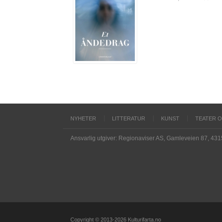
NYHETER
LITTERATUR
KUNST
TEATER 
Ansvarlig utgiver: Regionaviser AS, Gamleveien 87, 43
Copyright © 2013-2026 Kulturifarta.no