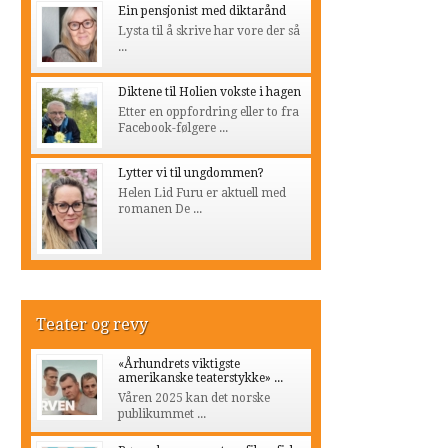
Ein pensjonist med diktarånd
Lysta til å skrive har vore der så
...
Diktene til Holien vokste i hagen
Etter en oppfordring eller to fra
Facebook-følgere ...
Lytter vi til ungdommen?
Helen Lid Furu er aktuell med
romanen De ...
Teater og revy
«Århundrets viktigste
amerikanske teaterstykke» ...
Våren 2025 kan det norske
publikummet ...