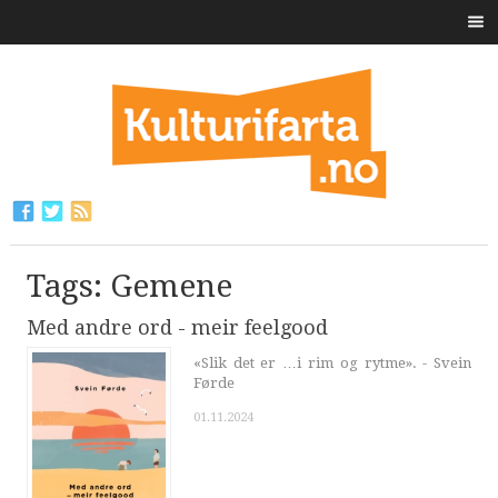
Tags: Gemene
Med andre ord - meir feelgood
«Slik det er …i rim og rytme». - Svein
Førde
01.11.2024