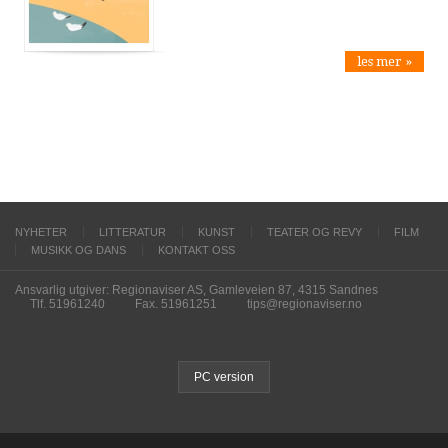
les mer »
NYHETER
LITTERATUR
KUNST
TEATER OG REVY
FILM
MUSIKK OG DANS
KONTAKT OSS
Ansvarlig utgiver: Regionaviser AS, Gamleveien 87, 4315 Sandnes
Tlf. 51961240
Fax. 51961251
tips@regionaviser.no
PC version