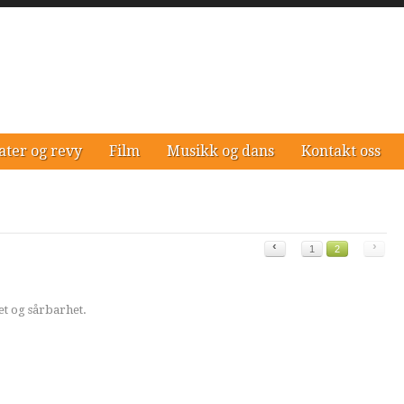
ater og revy
Film
Musikk og dans
Kontakt oss
‹
›
1
2
t og sårbarhet.