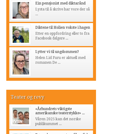
Ein pensjonist med diktarånd
Lysta til å skrive har vore der så
...
Diktene til Holien vokste i hagen
Etter en oppfordring eller to fra
Facebook-følgere ...
Lytter vi til ungdommen?
Helen Lid Furu er aktuell med
romanen De ...
Teater og revy
«Århundrets viktigste
amerikanske teaterstykke» ...
Våren 2025 kan det norske
publikummet ...