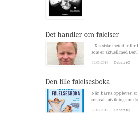
Det handler om følelser
– Klassiske metoder for 
som er aktuell med Den l
22.03.2019
|
Debatt (0)
Den lille følelsesboka
Når barna opplever at f
sentrale utviklingsområd
22.03.2019
|
Debatt (0)