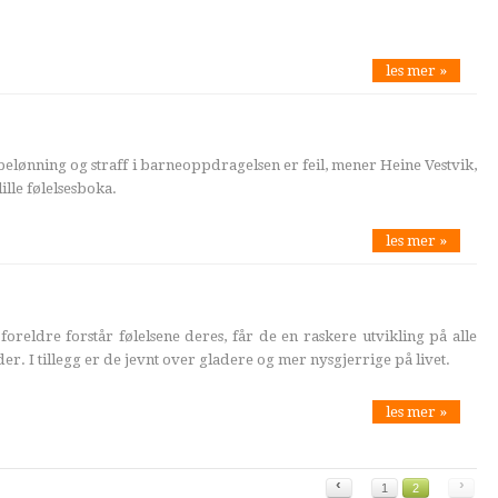
les mer »
belønning og straff i barneoppdragelsen er feil, mener Heine Vestvik,
ille følelsesboka.
les mer »
oreldre forstår følelsene deres, får de en raskere utvikling på alle
er. I tillegg er de jevnt over gladere og mer nysgjerrige på livet.
les mer »
‹
›
1
2