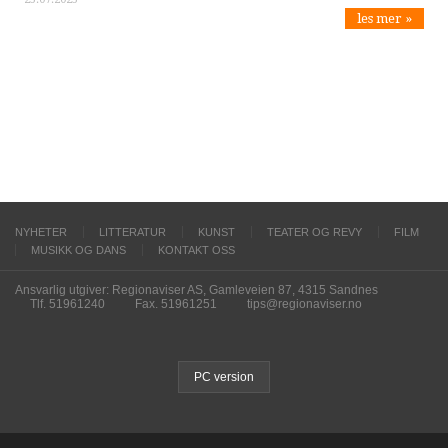
les mer »
NYHETER
LITTERATUR
KUNST
TEATER OG REVY
FILM
MUSIKK OG DANS
KONTAKT OSS
Ansvarlig utgiver: Regionaviser AS, Gamleveien 87, 4315 Sandnes
Tlf. 51961240
Fax. 51961251
tips@regionaviser.no
PC version