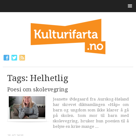
Tags: Helhetlig
Poesi om skolevegring
Jeanette Ødegaard fra Aurskog-Høland
har skrevet diktsamlingen «Håp» om
barn og ungdom som ikke klarer å gå
på skolen. Som mor til barn med
skolevegring, bruker hun poesien til å
belyse en krise mange ...
25.07.2025