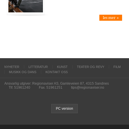
les mer »
NYHETER
LITTERATUR
KUNST
TEATER OG REVY
FILM
MUSIKK OG DANS
KONTAKT OSS
Ansvarlig utgiver: Regionaviser AS, Gamleveien 87, 4315 Sandnes
Tlf. 51961240
Fax. 51961251
tips@regionaviser.no
PC version