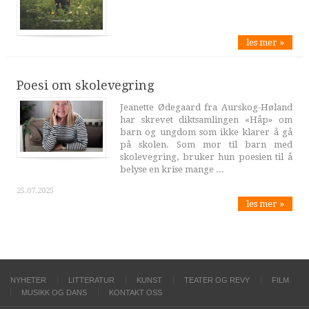
les mer »
Poesi om skolevegring
Jeanette Ødegaard fra Aurskog-Høland
har skrevet diktsamlingen «Håp» om
barn og ungdom som ikke klarer å gå
på skolen. Som mor til barn med
skolevegring, bruker hun poesien til å
belyse en krise mange ...
25.07.2025
les mer »
NYHETER
LITTERATUR
KUNST
TEATER OG REVY
FILM
MUSIKK OG DANS
KONTAKT OSS