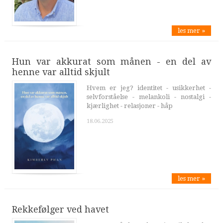
les mer »
Hun var akkurat som månen - en del av
henne var alltid skjult
Hvem er jeg? identitet - usikkerhet -
selvforståelse - melankoli - nostalgi -
kjærlighet - relasjoner - håp
18.06.2025
les mer »
Rekkefølger ved havet