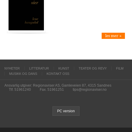
les mer »
NYHETER
LITTERATUR
KUNST
TEATER OG REVY
FILM
MUSIKK OG DANS
KONTAKT OSS
Ansvarlig utgiver: Regionaviser AS, Gamleveien 87, 4315 Sandnes
Tlf. 51961240
Fax. 51961251
tips@regionaviser.no
PC version