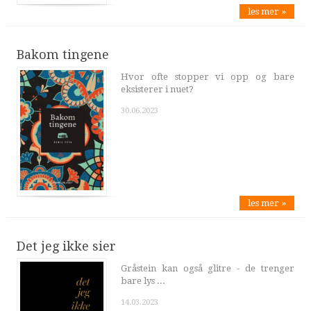
les mer »
Bakom tingene
Hvor ofte stopper vi opp og bare
eksisterer i nuet?
30.06.2023
les mer »
Det jeg ikke sier
Gråstein kan også glitre - de trenger
bare lys ...
14.03.2023