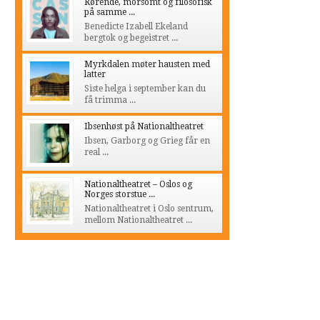
Rørende, morsomt og filosofisk
på samme ...
Benedicte Izabell Ekeland
bergtok og begeistret ...
Myrkdalen møter hausten med
latter
Siste helga i september kan du
få trimma ...
Ibsenhøst på Nationaltheatret
Ibsen, Garborg og Grieg får en
real ...
Nationaltheatret – Oslos og
Norges storstue ...
Nationaltheatret i Oslo sentrum,
mellom Nationaltheatret ...