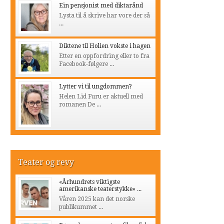
Ein pensjonist med diktarånd
Lysta til å skrive har vore der så
...
Diktene til Holien vokste i hagen
Etter en oppfordring eller to fra
Facebook-følgere ...
Lytter vi til ungdommen?
Helen Lid Furu er aktuell med
romanen De ...
Teater og revy
«Århundrets viktigste
amerikanske teaterstykke» ...
Våren 2025 kan det norske
publikummet ...