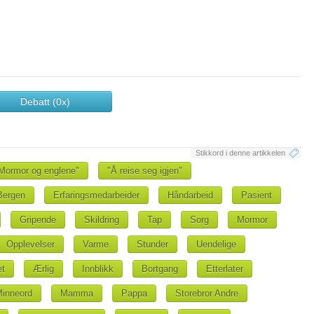
Debatt (0x)
Stikkord i denne artikkelen
Mormor og englene"
"Å reise seg igjen"
Bergen
Erfaringsmedarbeider
Håndarbeid
Pasient
Gripende
Skildring
Tap
Sorg
Mormor
Opplevelser
Varme
Stunder
Uendelige
et
Ærlig
Innblikk
Bortgang
Etterlater
inneord
Mamma
Pappa
Storebror Andre