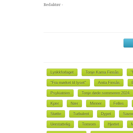
Redaktør -
Lyrikkforlaget
Tonje Karna Finsås
"
"Fra mørket til lyset"
Anita Finsås
Psykiatrien
Tonje døde sommeren 2024
Kjær
Nær
Minner
Felles
Støtte
Turbulent
Dypet
Savn
Uerstattelig
Tomrom
Hjertet
M