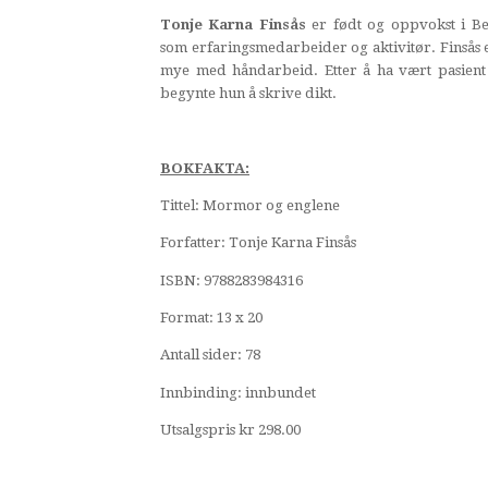
Tonje Karna Finsås
er født og oppvokst i B
som erfaringsmedarbeider og aktivitør. Finsås 
mye med håndarbeid. Etter å ha vært pasient 
begynte hun å skrive dikt.
BOKFAKTA:
Tittel: Mormor og englene
Forfatter: Tonje Karna Finsås
ISBN: 9788283984316
Format: 13 x 20
Antall sider: 78
Innbinding: innbundet
Utsalgspris kr 298.00