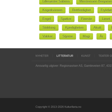
Lillesøster Sabrina
Minstemann Benjamin
Krigerkvinnen
Rettferdighet
Fryktlø
Engel
Spøker
Fineste
Limet
Strikking
Kjærligheten
Akutt
Vakker
Stjerne
Magi
År
NYHETER
LITTERATUR
KUNST
TEATER 
Ansvarlig utgiver: Regionaviser AS, Gamleveien 87, 43
Copyright © 2013-2026 Kulturifarta.no