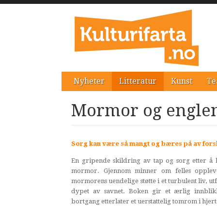
Nyheter
Litteratur
Kunst
Te
Mormor og engle
Sorg kan være så mangt og bæres på av forsk
En gripende skildring av tap og sorg etter å
mormor.
Gjennom minner om felles opplev
mormorens uendelige støtte i et turbulent liv, u
dypet av savnet. Boken gir et ærlig innbl
bortgang etterlater et uerstattelig tomrom i hjert