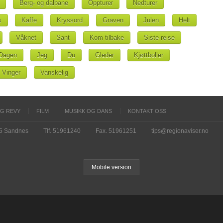
Berg- og dalbane
Oppturer
Nedturer
s
Kaffe
Kryssord
Graven
Julen
Helt
Våknet
Sant
Kom tilbake
Siste reise
Dagen
Jeg
Du
Gleder
Kjøttboller
Vinger
Vanskelig
OG REVY
FILM
MUSIKK OG DANS
KONTAKT OSS
15 Sandnes
Tlf. 51961240
Fax. 51961251
tips@regionaviser.no
Mobile version