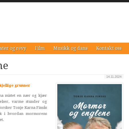
ater og revy
Film
Musikk og dans
Kontakt oss
ne
14.11.2024
jellige grunner
 ha mistet en nær og kjær
elser, varme stunder og
tforsker Tonje Karna Finsås
ikk i hvordan mormorens
et.