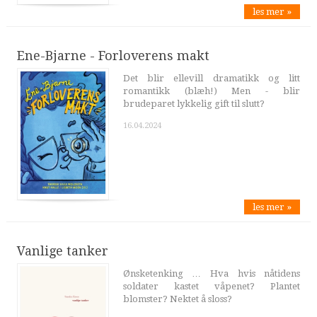
les mer »
Ene-Bjarne - Forloverens makt
Det blir ellevill dramatikk og litt
romantikk (blæh!) Men - blir
brudeparet lykkelig gift til slutt?
16.04.2024
les mer »
Vanlige tanker
Ønsketenking … Hva hvis nåtidens
soldater kastet våpenet? Plantet
blomster? Nektet å sloss?