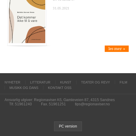
31.05.2021
les mer »
NYHETER
LITTERATUR
KUNST
TEATER OG REVY
FILM
MUSIKK OG DANS
KONTAKT OSS
Ansvarlig utgiver: Regionaviser AS, Gamleveien 87, 4315 Sandnes
Tlf. 51961240
Fax. 51961251
tips@regionaviser.no
PC version