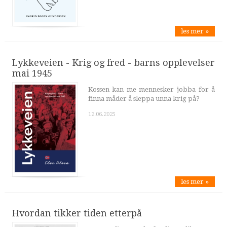
les mer »
Lykkeveien - Krig og fred - barns opplevelser
mai 1945
Kossen kan me mennesker jobba for å
finna måder å sleppa unna krig på?
12.06.2025
les mer »
Hvordan tikker tiden etterpå