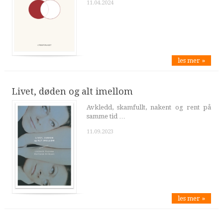
11.04.2024
les mer »
Livet, døden og alt imellom
Avkledd, skamfullt, nakent og rent på
samme tid …
11.09.2023
les mer »