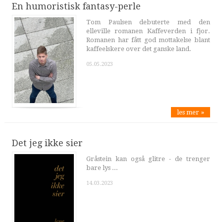
En humoristisk fantasy-perle
Tom Paulsen debuterte med den
elleville romanen Kaffeverden i fjor.
Romanen har fått god mottakelse blant
kaffeelskere over det ganske land.
05.05.2023
les mer »
Det jeg ikke sier
Gråstein kan også glitre - de trenger
bare lys ...
14.03.2023