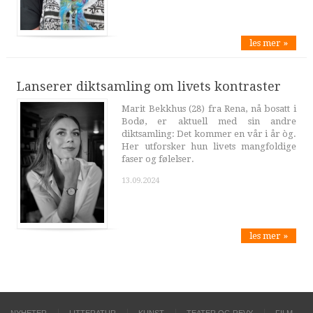
les mer »
Lanserer diktsamling om livets kontraster
Marit Bekkhus (28) fra Rena, nå bosatt i
Bodø, er aktuell med sin andre
diktsamling: Det kommer en vår i år òg.
Her utforsker hun livets mangfoldige
faser og følelser.
13.09.2024
les mer »