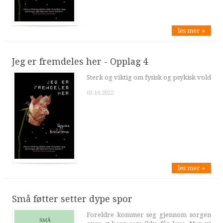
les mer »
Jeg er fremdeles her - Opplag 4
Sterk og viktig om fysisk og psykisk vold
03.10.2022
les mer »
Små føtter setter dype spor
Foreldre kommer seg gjennom sorgen