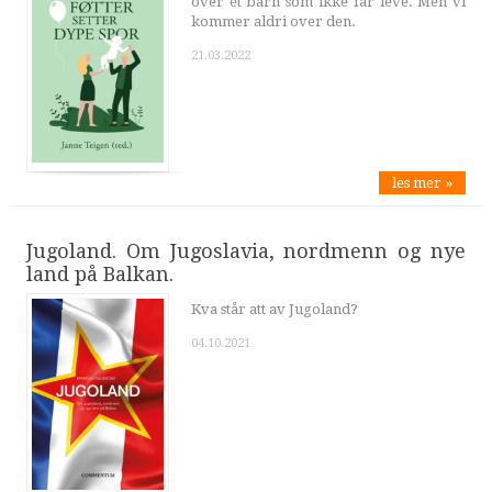
over et barn som ikke får leve. Men vi
kommer aldri over den.
21.03.2022
les mer »
Jugoland. Om Jugoslavia, nordmenn og nye
land på Balkan.
Kva står att av Jugoland?
04.10.2021